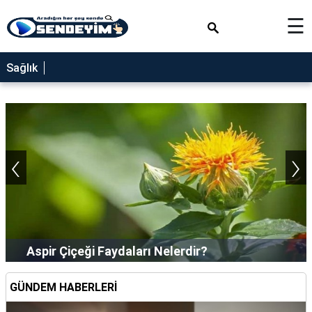
×
☰
SAĞLIK
Sağlık
NEDİR
FAYDALARI
YEMEK
‹
›
TARİFLERİ
RÜYA
TABİRLERİ
GEZİLECEK
YERLER
Mide Bulantısına Kusmaya Ne İyi Gelir?
BLOG
GÜNDEM HABERLERİ