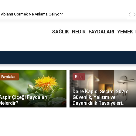
‹
 Ablamı Görmek Ne Anlama Geliyor?
SAĞLIK
NEDİR
FAYDALARI
YEMEK T
Faydaları
Blog
Daire Kapısı Seçimi 2026:
Aspir Çiçeği Faydaları
Güvenlik, Yalıtım ve
Nelerdir?
Dayanıklılık Tavsiyeleri..