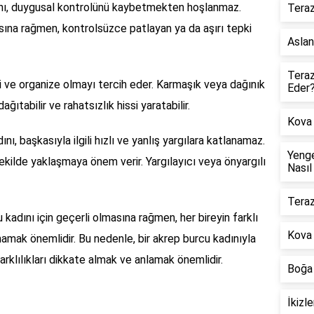
nı, duygusal kontrolünü kaybetmekten hoşlanmaz.
Teraz
masına rağmen, kontrolsüzce patlayan ya da aşırı tepki
Aslan
Teraz
i ve organize olmayı tercih eder. Karmaşık veya dağınık
Eder
ğıtabilir ve rahatsızlık hissi yaratabilir.
Kova 
ı, başkasıyla ilgili hızlı ve yanlış yargılara katlanamaz.
Yenge
ekilde yaklaşmaya önem verir. Yargılayıcı veya önyargılı
Nasıl
Teraz
 kadını için geçerli olmasına rağmen, her bireyin farklı
Kova
tmamak önemlidir. Bu nedenle, bir akrep burcu kadınıyla
arklılıkları dikkate almak ve anlamak önemlidir.
Boğa 
İkizl