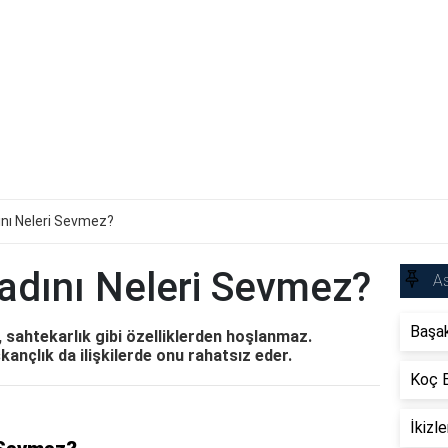
ını Neleri Sevmez?
adını Neleri Sevmez?
As
Başak
, sahtekarlık gibi özelliklerden hoşlanmaz.
kançlık da ilişkilerde onu rahatsız eder.
Koç B
İkizl