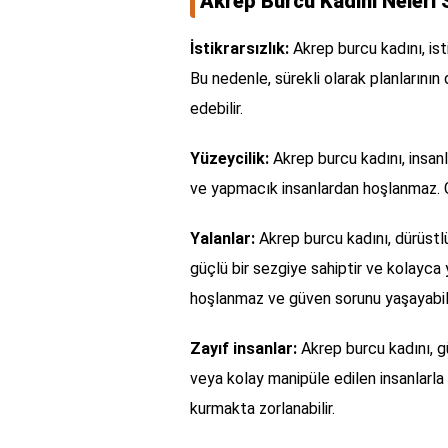
Akrep Burcu Kadını Neleri
İstikrarsızlık:
Akrep burcu kadını, isti
Bu nedenle, sürekli olarak planlarının
edebilir.
Yüzeycilik:
Akrep burcu kadını, insanlar
ve yapmacık insanlardan hoşlanmaz. G
Yalanlar:
Akrep burcu kadını, dürüstl
güçlü bir sezgiye sahiptir ve kolayca y
hoşlanmaz ve güven sorunu yaşayabili
Zayıf insanlar:
Akrep burcu kadını, gü
veya kolay manipüle edilen insanlarla
kurmakta zorlanabilir.