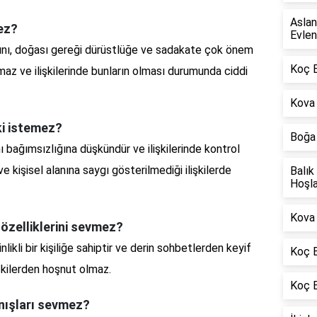
Aslan
ez?
Evlen
ını, doğası gereği dürüstlüğe ve sadakate çok önem
Koç 
az ve ilişkilerinde bunların olması durumunda ciddi
Kova 
şki istemez?
Boğa 
 bağımsızlığına düşkündür ve ilişkilerinde kontrol
kişisel alanına saygı gösterilmediği ilişkilerde
Balık
Hoşla
Kova 
 özelliklerini sevmez?
nlikli bir kişiliğe sahiptir ve derin sohbetlerden keyif
Koç B
lişkilerden hoşnut olmaz.
Koç 
nışları sevmez?