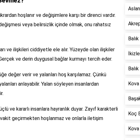
 Sevmez?
Aslan
krardan hoşlanır ve değişimlere karşı bir direnci vardır.
Akrep
 değişmesi veya belirsizlik içinde olmak, onu rahatsız
Balık
ı ve ilişkileri ciddiyetle ele alır. Yüzeyde olan ilişkiler
İkizl
erçek ve derin duygusal bağlar kurmayı tercih eder.
Balık
üğe değer verir ve yalanları hoş karşılamaz. Çünkü
Kova
alanları anlayabilir. Yalan söyleyen insanlardan
r.
Başak
çlü ve kararlı insanlara hayranlık duyar. Zayıf karakterli
Koç B
 vakit geçirmekten hoşlanmaz ve onlarla iletişim
Kova 