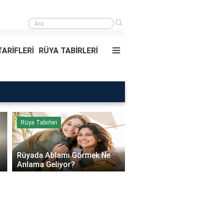
›
Rüyada Ablamı Görmek Ne Anlama Geliyor?
ARİFLERİ
RÜYA TABİRLERİ
Rüya Tabirleri
Sağlık
Rüyada Ablamı Görmek Ne
Bebeklerde Mantar Ned
Anlama Geliyor?
Olur?