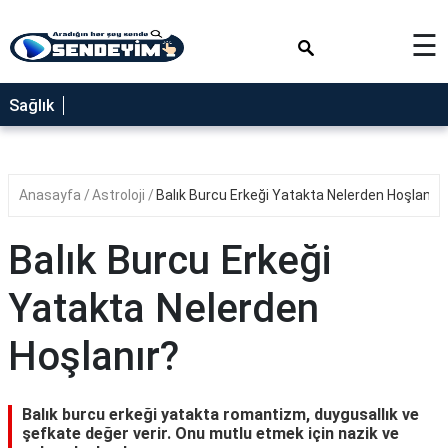
×
☰
SAĞLIK
Sağlık
NEDİR
FAYDALARI
Anasayfa
Astroloji
Balık Burcu Erkeği Yatakta Nelerden Hoşlanır?
YEMEK
TARİFLERİ
Balık Burcu Erkeği
RÜYA
TABİRLERİ
Yatakta Nelerden
GEZİLECEK
Hoşlanır?
YERLER
BLOG
Balık burcu erkeği yatakta romantizm, duygusallık ve
şefkate değer verir. Onu mutlu etmek için nazik ve