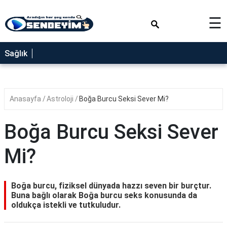
×
☰
SAĞLIK
Sağlık
NEDİR
FAYDALARI
Anasayfa
Astroloji
Boğa Burcu Seksi Sever Mi?
YEMEK
TARİFLERİ
Boğa Burcu Seksi Sever
RÜYA
TABİRLERİ
Mi?
GEZİLECEK
YERLER
Boğa burcu, fiziksel dünyada hazzı seven bir burçtur.
BLOG
Buna bağlı olarak Boğa burcu seks konusunda da
oldukça istekli ve tutkuludur.