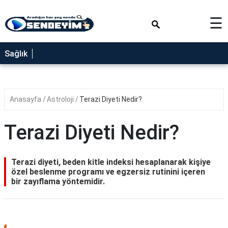
×
☰
SAĞLIK
Sağlık
NEDİR
FAYDALARI
Anasayfa
Astroloji
Terazi Diyeti Nedir?
YEMEK
TARİFLERİ
Terazi Diyeti Nedir?
RÜYA
TABİRLERİ
Terazi diyeti, beden kitle indeksi hesaplanarak kişiye
GEZİLECEK
özel beslenme programı ve egzersiz rutinini içeren
YERLER
bir zayıflama yöntemidir.
BLOG