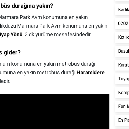
büs durağına yakın?
Kadık
 Marmara Park Avm konumuna en yakın
0202
eylikduzu Marmara Park Avm konumuna en yakın
Tüyap Yönü
. 3 dk yürüme mesafesindedir.
Kızlı
Buzul
s gider?
orium konumuna en yakın metrobus durağı
Karat
numuna en yakın metrobus durağı
Haramidere
Tüya
edir.
Kompl
Fen İ
En Pa