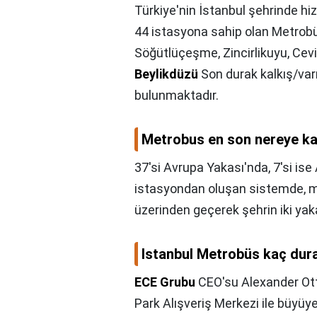
Türkiye'nin İstanbul şehrinde h
44 istasyona sahip olan Metrob
Söğütlüçeşme, Zincirlikuyu, Cev
Beylikdüzü
Son durak kalkış/varı
bulunmaktadır.
Metrobus en son nereye ka
37'si Avrupa Yakası'nda, 7'si i
istasyondan oluşan sistemde, m
üzerinden geçerek şehrin iki yaka
Istanbul Metrobüs kaç dur
ECE Grubu
CEO'su Alexander Ott
Park Alışveriş Merkezi ile büyüy