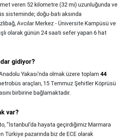
izmet veren 52 kilometre (32 mi) uzunluğunda ve
üs sisteminde; doğu-batı aksında
izlibağ, Avcılar Merkez - Üniversite Kampüsü ve
şlı olarak günün 24 saati sefer yapan 6 hat
dar gidiyor?
se Anadolu Yakası'nda olmak üzere toplam
44
etrobüs araçları, 15 Temmuz Şehitler Köprüsü
sını birbirine bağlamaktadır.
ak var?
o, “İstanbul'da hayata geçirdiğimiz Marmara
en Türkiye pazarında biz de ECE olarak