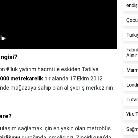
endiş
Çocu
Türki
Fabri
Alınır
ngisi?
n €'luk yatırım hacmi ile eskiden Tatilya
Marm
000 metrekarelik
bir alanda 17 Ekim 2012
Londr
erinde mağazaya sahip olan alışveriş merkezinin
Tuta
Yks T
are?
 ulaşım sağlamak için en yakın olan metrobüs
Sağma
cirlikuyu
durağında inmelisiniz. Zincirlikuyu'da