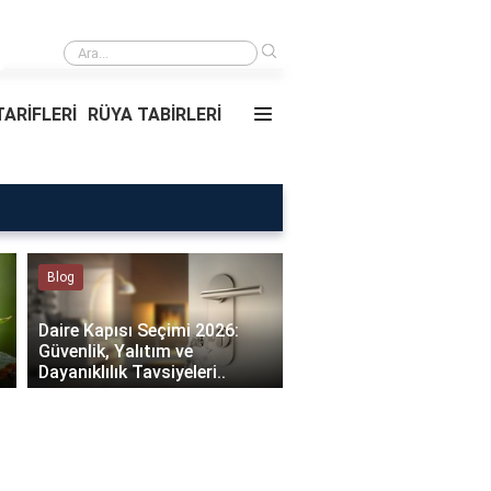
›
Rüyada Ablamı Görmek Ne Anlama Geliyor?
ARİFLERİ
RÜYA TABİRLERİ
Rüya Tabirleri
Sağlık
Rüyada Ablamı Görmek Ne
Bebeklerde Mantar Ned
Anlama Geliyor?
Olur?