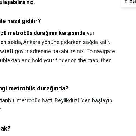
Yılba
laşabilirsiniz
.
 nasıl gidilir?
üzü metrobüs durağının karşısında
yer
ken solda, Ankara yönüne giderken sağda kalır.
.iett.gov.tr adresine bakabilirsiniz. To navigate
ble-tap and hold your finger on the map, then
ngi metrobüs durağında?
tanbul metrobüs hattı Beylikdüzü'den başlayıp
.
rak?