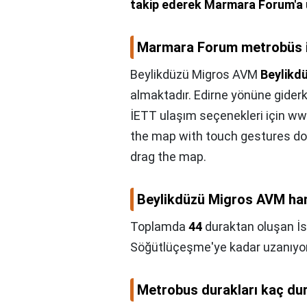
takip ederek Marmara Forum'a u
Marmara Forum metrobüs ile
Beylikdüzü Migros AVM
Beylikd
almaktadır. Edirne yönüne gider
İETT ulaşım seçenekleri için www
the map with touch gestures dou
drag the map.
Beylikdüzü Migros AVM ha
Toplamda
44
duraktan oluşan İs
Söğütlüçeşme'ye kadar uzanıyor
Metrobus durakları kaç du