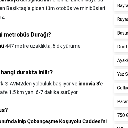
Bayr
en Beşiktaş'a giden tüm otobüs ve minibüsleri
iz.
Ruya
Basur
gi metrobüs Durağı?
nü
447 metre uzaklıkta, 6 dk yürüme
Doct
Ayakk
hangi durakta inilir?
Yaz S
k ® AVM2den yolculuk başlıyor ve
innovia 3
'e
Colla
fe 1.5 km yani 6-7 dakika sürüyor.
Paran
us?
750 G
onu'nda inip Çobançeşme Koşuyolu Caddesi'ni