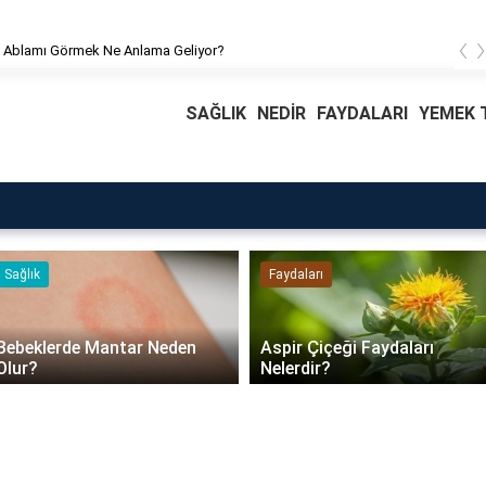
‹
 Ablamı Görmek Ne Anlama Geliyor?
SAĞLIK
NEDİR
FAYDALARI
YEMEK T
Faydaları
Blog
Daire Kapısı Seçimi 2026:
Aspir Çiçeği Faydaları
Güvenlik, Yalıtım ve
Nelerdir?
Dayanıklılık Tavsiyeleri..