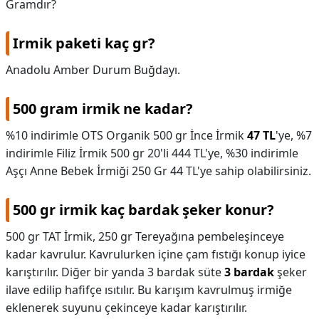
Gramdır?
Irmik paketi kaç gr?
Anadolu Amber Durum Buğdayı.
500 gram irmik ne kadar?
%10 indirimle OTS Organik 500 gr İnce İrmik
47 TL
'ye, %7
indirimle Filiz İrmik 500 gr 20'li 444 TL'ye, %30 indirimle
Aşçı Anne Bebek İrmiği 250 Gr 44 TL'ye sahip olabilirsiniz.
500 gr irmik kaç bardak şeker konur?
500 gr TAT İrmik, 250 gr Tereyağına pembeleşinceye
kadar kavrulur. Kavrulurken içine çam fıstığı konup iyice
karıştırılır. Diğer bir yanda 3 bardak süte
3 bardak
şeker
ilave edilip hafifçe ısıtılır. Bu karışım kavrulmuş irmiğe
eklenerek suyunu çekinceye kadar karıştırılır.