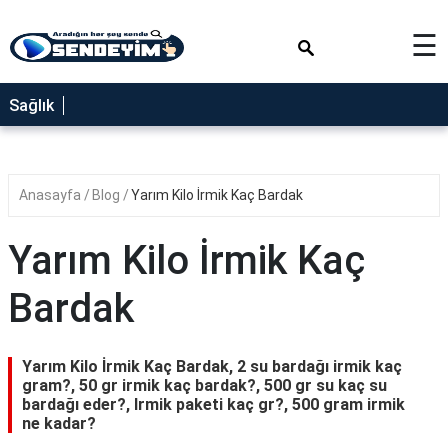
×
☰
SAĞLIK
Sağlık
NEDİR
FAYDALARI
Anasayfa
Blog
Yarım Kilo İrmik Kaç Bardak
YEMEK
TARİFLERİ
Yarım Kilo İrmik Kaç
RÜYA
TABİRLERİ
Bardak
GEZİLECEK
YERLER
Yarım Kilo İrmik Kaç Bardak, 2 su bardağı irmik kaç
BLOG
gram?, 50 gr irmik kaç bardak?, 500 gr su kaç su
bardağı eder?, Irmik paketi kaç gr?, 500 gram irmik
ne kadar?