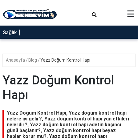
×
☰
SAĞLIK
Sağlık
NEDİR
FAYDALARI
Anasayfa
Blog
Yazz Doğum Kontrol Hapı
YEMEK
TARİFLERİ
Yazz Doğum Kontrol
RÜYA
TABİRLERİ
Hapı
GEZİLECEK
YERLER
Yazz Doğum Kontrol Hapı, Yazz doğum kontrol hapı
BLOG
nelere iyi gelir?, Yazz doğum kontrol hapı yan etkileri
nelerdir?, Yazz doğum kontrol hapı adetin kaçıncı
günü başlanır?, Yazz doğum kontrol hapı beyaz
haplar korur mu?, Yazz doğum kontrol hapı