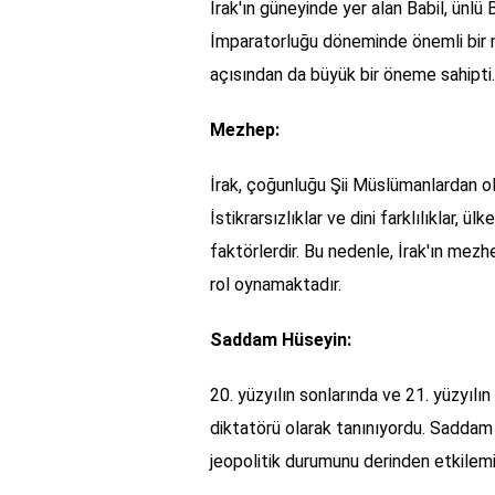
İrak'ın güneyinde yer alan Babil, ünlü 
İmparatorluğu döneminde önemli bir m
açısından da büyük bir öneme sahipti.
Mezhep:
İrak, çoğunluğu Şii Müslümanlardan ol
İstikrarsızlıklar ve dini farklılıklar, 
faktörlerdir. Bu nedenle, İrak'ın mezheb
rol oynamaktadır.
Saddam Hüseyin:
20. yüzyılın sonlarında ve 21. yüzyılı
diktatörü olarak tanınıyordu. Saddam H
jeopolitik durumunu derinden etkilemiş