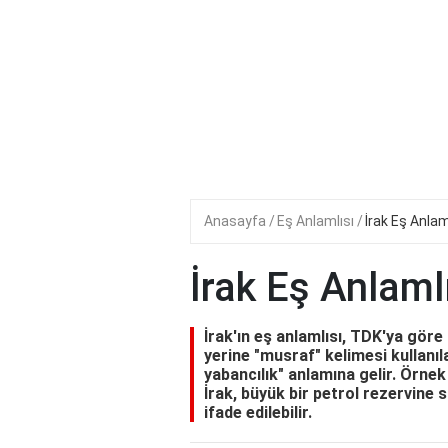
Anasayfa
Eş Anlamlısı
İrak Eş Anlam
İrak Eş Anlaml
İrak'ın eş anlamlısı, TDK'ya gör
yerine "musraf" kelimesi kullanıla
yabancılık" anlamına gelir. Örnek 
İrak, büyük bir petrol rezervine sa
ifade edilebilir.