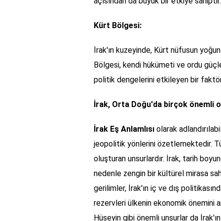
açısından da büyük bir etkiye sahiptir.
Kürt Bölgesi:
İrak'ın kuzeyinde, Kürt nüfusun yoğun
Bölgesi, kendi hükümeti ve ordu güçler
politik dengelerini etkileyen bir faktö
İrak, Orta Doğu'da birçok önemli ol
İrak Eş Anlamlısı
olarak adlandırılabil
jeopolitik yönlerini özetlemektedir. Tü
oluşturan unsurlardır. İrak, tarih boy
nedenle zengin bir kültürel mirasa sahi
gerilimler, İrak'ın iç ve dış politikasın
rezervleri ülkenin ekonomik önemini a
Hüseyin gibi önemli unsurlar da İrak'ın