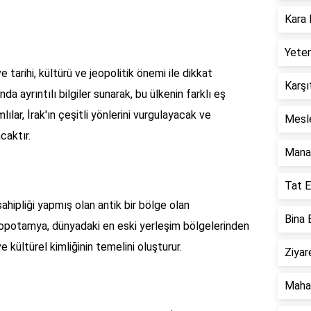
Kara 
Yeten
ve tarihi, kültürü ve jeopolitik önemi ile dikkat
Karşı
a ayrıntılı bilgiler sunarak, bu ülkenin farklı eş
lılar, İrak'ın çeşitli yönlerini vurgulayacak ve
Mesle
caktır.
Mana 
Tat E
ahipliği yapmış olan antik bir bölge olan
Bina 
opotamya, dünyadaki en eski yerleşim bölgelerinden
 ve kültürel kimliğinin temelini oluşturur.
Ziyar
Mahar