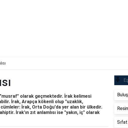
lısı
ısı
Eş
Buluş
e "musraf" olarak geçmektedir. İrak kelimesi
bilir. İrak, Arapça kökenli olup "uzaklık,
cümleler: İrak, Orta Doğu'da yer alan bir ülkedir.
Resim
hiptir. İrak'ın zıt anlamlısı ise "yakın, iç" olarak
Sıfat