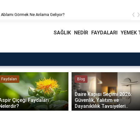
‹
 Ablamı Görmek Ne Anlama Geliyor?
SAĞLIK
NEDİR
FAYDALARI
YEMEK T
Faydaları
Blog
Daire Kapısı Seçimi 2026:
Aspir Çiçeği Faydaları
Güvenlik, Yalıtım ve
Nelerdir?
Dayanıklılık Tavsiyeleri..