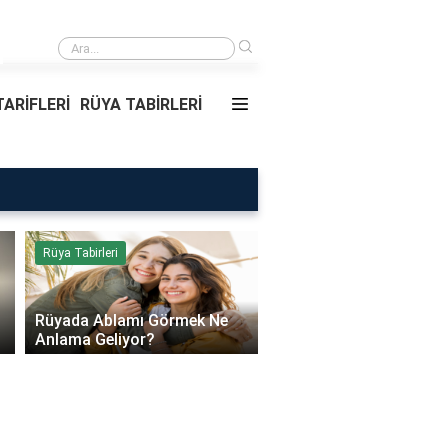
›
Rüyada Ablamı Görmek Ne Anlama Geliyor?
ARİFLERİ
RÜYA TABİRLERİ
Rüya Tabirleri
Sağlık
Rüyada Ablamı Görmek Ne
Bebeklerde Mantar Ned
Anlama Geliyor?
Olur?