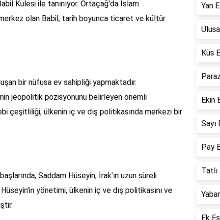
Babil Kulesi ile tanınıyor. Ortaçağ'da İslam
Yan E
erkez olan Babil, tarih boyunca ticaret ve kültür
Ulusa
Küs E
Paraz
uşan bir nüfusa ev sahipliği yapmaktadır.
ülkenin jeopolitik pozisyonunu belirleyen önemli
Ekin 
i çeşitliliği, ülkenin iç ve dış politikasında merkezi bir
Sayı 
Pay E
Tatlı
n başlarında, Saddam Hüseyin, İrak'ın uzun süreli
üseyin'in yönetimi, ülkenin iç ve dış politikasını ve
Yaban
tir.
Ek Eş