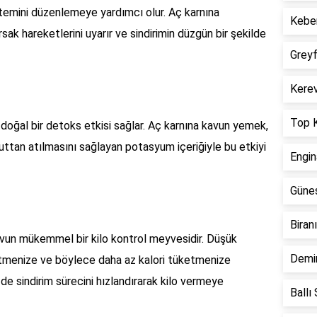
stemini düzenlemeye yardımcı olur. Aç karnına
Keber
ırsak hareketlerini uyarır ve sindirimin düzgün bir şekilde
Greyf
Kerev
Top K
 doğal bir detoks etkisi sağlar. Aç karnına kavun yemek,
cuttan atılmasını sağlayan potasyum içeriğiyle bu etkiyi
Engin
Güneş
Biran
kavun mükemmel bir kilo kontrol meyvesidir. Düşük
Demir
ssetmenize ve böylece daha az kalori tüketmenize
 de sindirim sürecini hızlandırarak kilo vermeye
Ballı