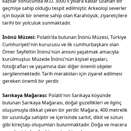
kazılar sonucunda M.Ö. 3000'li yıllara kadar uzanan bir
geçmişe sahip olduğu tespit edilmiştir. Arkeoloji severler
için büyük bir öneme sahip olan Karahöyük, ziyaretçilere
tarihi bir yolculuk sunmaktadır.
İnönü Müzesi:
Polatlı'da bulunan İnönü Müzesi, Türkiye
Cumhuriyeti'nin kurucusu ve ilk cumhurbaşkanı olan
Ömer Seyfettin İnönü'nün anısını yaşatmak amacıyla
kurulmuştur. Müzede İnönü'nün kişisel eşyaları,
fotoğrafları ve yaşamına dair diğer önemli objeler
sergilenmektedir. Tarih meraklıları için ziyaret edilmesi
gereken önemli bir yerdir.
Sarıkaya Mağarası:
Polatlı'nın Sarıkaya köyünde
bulunan Sarıkaya Mağarası, doğal güzellikleri ve ilginç
oluşumuyla dikkat çeken bir yerdir. Mağara, 400 metrelik
bir uzunluğa sahiptir ve içerisinde sarkıt, dikit ve sütun
gibi kireçtaşı oluşumları bulunmaktadır. Doğa ve macera