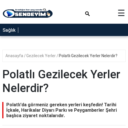
×
☰
SAĞLIK
Sağlık
NEDİR
FAYDALARI
Anasayfa
Gezilecek Yerler
Polatlı Gezilecek Yerler Nelerdir?
YEMEK
TARİFLERİ
Polatlı Gezilecek Yerler
RÜYA
TABİRLERİ
Nelerdir?
GEZİLECEK
YERLER
Polatlı'da görmeniz gereken yerleri keşfedin! Tarihi
BLOG
İçkale, Harikalar Diyarı Parkı ve Peygamberler Şehri
başlıca ziyaret noktalarıdır.