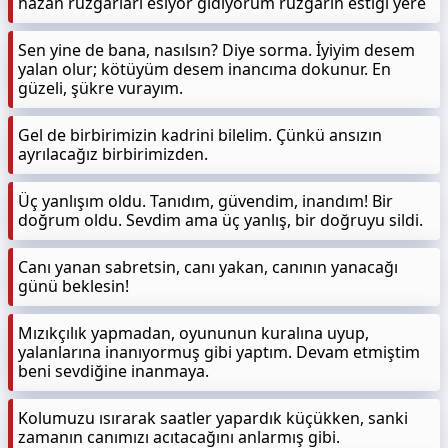
hazan rüzgârları esiyor gidiyorum rüzgârın estiği yere
Sen yine de bana, nasılsın? Diye sorma. İyiyim desem
yalan olur; kötüyüm desem inancıma dokunur. En
güzeli, şükre vurayım.
Gel de birbirimizin kadrini bilelim. Çünkü ansızın
ayrılacağız birbirimizden.
Üç yanlışım oldu. Tanıdım, güvendim, inandım! Bir
doğrum oldu. Sevdim ama üç yanlış, bir doğruyu sildi.
Canı yanan sabretsin, canı yakan, canının yanacağı
günü beklesin!
Mızıkçılık yapmadan, oyununun kuralına uyup,
yalanlarına inanıyormuş gibi yaptım. Devam etmiştim
beni sevdiğine inanmaya.
Kolumuzu ısırarak saatler yapardık küçükken, sanki
zamanın canımızı acıtacağını anlarmış gibi.