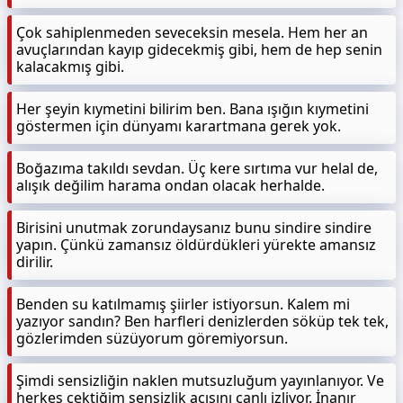
Çok sahiplenmeden seveceksin mesela. Hem her an
avuçlarından kayıp gidecekmiş gibi, hem de hep senin
kalacakmış gibi.
Her şeyin kıymetini bilirim ben. Bana ışığın kıymetini
göstermen için dünyamı karartmana gerek yok.
Boğazıma takıldı sevdan. Üç kere sırtıma vur helal de,
alışık değilim harama ondan olacak herhalde.
Birisini unutmak zorundaysanız bunu sindire sindire
yapın. Çünkü zamansız öldürdükleri yürekte amansız
dirilir.
Benden su katılmamış şiirler istiyorsun. Kalem mi
yazıyor sandın? Ben harfleri denizlerden söküp tek tek,
gözlerimden süzüyorum göremiyorsun.
Şimdi sensizliğin naklen mutsuzluğum yayınlanıyor. Ve
herkes çektiğim sensizlik acısını canlı izliyor. İnanır