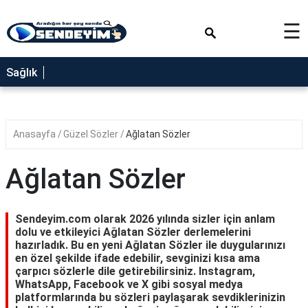
×
☰
SAĞLIK
Sağlık
NEDİR
FAYDALARI
Anasayfa
Güzel Sözler
Ağlatan Sözler
YEMEK
TARİFLERİ
Ağlatan Sözler
RÜYA
TABİRLERİ
Sendeyim.com olarak 2026 yılında sizler için anlam
GEZİLECEK
dolu ve etkileyici Ağlatan Sözler derlemelerini
YERLER
hazırladık. Bu en yeni Ağlatan Sözler ile duygularınızı
en özel şekilde ifade edebilir, sevginizi kısa ama
BLOG
çarpıcı sözlerle dile getirebilirsiniz. Instagram,
WhatsApp, Facebook ve X gibi sosyal medya
platformlarında bu sözleri paylaşarak sevdiklerinizin