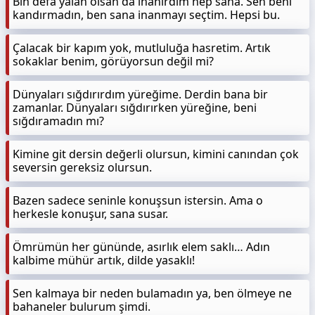
Bin defa yalan olsan da inanırdım hep sana. Sen beni
kandırmadın, ben sana inanmayı seçtim. Hepsi bu.
Çalacak bir kapım yok, mutluluğa hasretim. Artık
sokaklar benim, görüyorsun değil mi?
Dünyaları sığdırırdım yüreğime. Derdin bana bir
zamanlar. Dünyaları sığdırırken yüreğine, beni
sığdıramadın mı?
Kimine git dersin değerli olursun, kimini canından çok
seversin gereksiz olursun.
Bazen sadece seninle konuşsun istersin. Ama o
herkesle konuşur, sana susar.
Ömrümün her gününde, asırlık elem saklı… Adın
kalbime mühür artık, dilde yasaklı!
Sen kalmaya bir neden bulamadın ya, ben ölmeye ne
bahaneler bulurum şimdi.