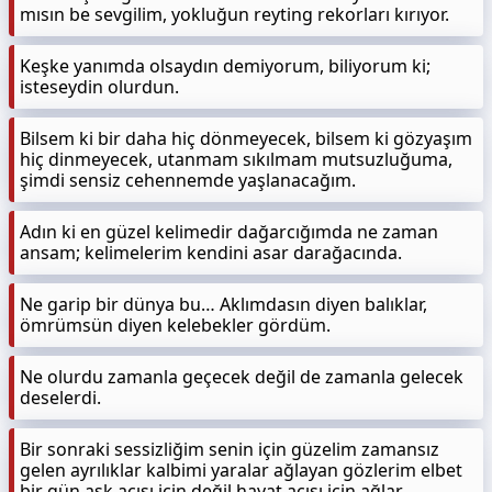
mısın be sevgilim, yokluğun reyting rekorları kırıyor.
Keşke yanımda olsaydın demiyorum, biliyorum ki;
isteseydin olurdun.
Bilsem ki bir daha hiç dönmeyecek, bilsem ki gözyaşım
hiç dinmeyecek, utanmam sıkılmam mutsuzluğuma,
şimdi sensiz cehennemde yaşlanacağım.
Adın ki en güzel kelimedir dağarcığımda ne zaman
ansam; kelimelerim kendini asar darağacında.
Ne garip bir dünya bu… Aklımdasın diyen balıklar,
ömrümsün diyen kelebekler gördüm.
Ne olurdu zamanla geçecek değil de zamanla gelecek
deselerdi.
Bir sonraki sessizliğim senin için güzelim zamansız
gelen ayrılıklar kalbimi yaralar ağlayan gözlerim elbet
bir gün aşk acısı için değil hayat acısı için ağlar.