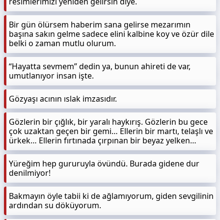
resimlerimizi yeniden gelirsin diye.
Bir gün ölürsem haberim sana gelirse mezarımın
başına sakın gelme sadece elini kalbine koy ve özür dile
belki o zaman mutlu olurum.
“Hayatta sevmem” dedin ya, bunun ahireti de var,
umutlanıyor insan işte.
Gözyaşı acının ıslak imzasıdır.
Gözlerin bir çığlık, bir yaralı haykırış. Gözlerin bu gece
çok uzaktan geçen bir gemi… Ellerin bir martı, telaşlı ve
ürkek… Ellerin fırtınada çırpınan bir beyaz yelken…
Yüreğim hep gururuyla övündü. Burada gidene dur
denilmiyor!
Bakmayın öyle tabii ki de ağlamıyorum, giden sevgilinin
ardından su döküyorum.