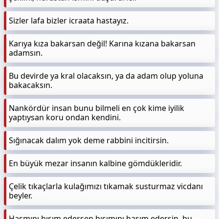
Sizler lafa bizler icraata hastayız.
Karıya kıza bakarsan değil! Karına kızana bakarsan
adamsın.
Bu devirde ya kral olacaksın, ya da adam olup yoluna
bakacaksın.
Nankördür insan bunu bilmeli en çok kime iyilik
yaptıysan koru ondan kendini.
Sığınacak dalım yok deme rabbini incitirsin.
En büyük mezar insanın kalbine gömdükleridir.
Çelik tıkaçlarla kulağımızı tıkamak susturmaz vicdanı
beyler.
Hasmını hısım edersen hısımını hasım edersin, bu