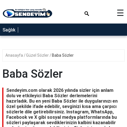
×
☰
SAĞLIK
Sağlık
NEDİR
FAYDALARI
Anasayfa
Güzel Sözler
Baba Sözler
YEMEK
TARİFLERİ
Baba Sözler
RÜYA
TABİRLERİ
Sendeyim.com olarak 2026 yılında sizler için anlam
GEZİLECEK
dolu ve etkileyici Baba Sözler derlemelerini
YERLER
hazırladık. Bu en yeni Baba Sözler ile duygularınızı en
özel şekilde ifade edebilir, sevginizi kısa ama çarpıcı
BLOG
sözlerle dile getirebilirsiniz. Instagram, WhatsApp,
Facebook ve X gibi sosyal medya platformlarında bu
sözleri paylaşarak sevdiklerinizin kalbini kazanabilir