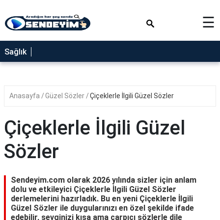
×
☰
SAĞLIK
Sağlık
NEDİR
FAYDALARI
Anasayfa
Güzel Sözler
Çiçeklerle İlgili Güzel Sözler
YEMEK
TARİFLERİ
Çiçeklerle İlgili Güzel
RÜYA
TABİRLERİ
Sözler
GEZİLECEK
YERLER
Sendeyim.com olarak 2026 yılında sizler için anlam
BLOG
dolu ve etkileyici Çiçeklerle İlgili Güzel Sözler
derlemelerini hazırladık. Bu en yeni Çiçeklerle İlgili
Güzel Sözler ile duygularınızı en özel şekilde ifade
edebilir, sevginizi kısa ama çarpıcı sözlerle dile