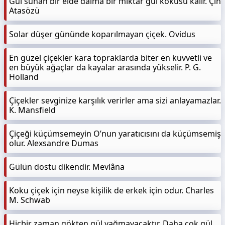
Gül sunan bir elde daima bir miktar gül kokusu kalır. Çin
Atasözü
Solar düşer gününde koparılmayan çiçek. Ovidus
En güzel çiçekler kara topraklarda biter en kuvvetli ve
en büyük ağaçlar da kayalar arasında yükselir. P. G.
Holland
Çiçekler sevginize karşılık verirler ama sizi anlayamazlar.
K. Mansfield
Çiçeği küçümsemeyin O’nun yaratıcısını da küçümsemiş
olur. Alexsandre Dumas
Gülün dostu dikendir. Mevlâna
Koku çiçek için neyse kişilik de erkek için odur. Charles
M. Schwab
Hiçbir zaman gökten gül yağmayacaktır. Daha çok gül