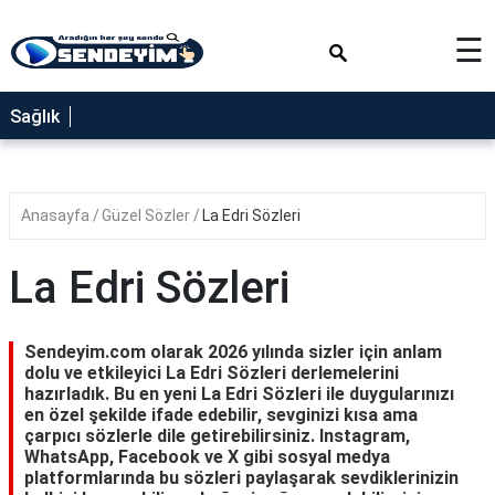
×
☰
SAĞLIK
Sağlık
NEDİR
FAYDALARI
Anasayfa
Güzel Sözler
La Edri Sözleri
YEMEK
TARİFLERİ
La Edri Sözleri
RÜYA
TABİRLERİ
Sendeyim.com olarak 2026 yılında sizler için anlam
GEZİLECEK
dolu ve etkileyici La Edri Sözleri derlemelerini
YERLER
hazırladık. Bu en yeni La Edri Sözleri ile duygularınızı
en özel şekilde ifade edebilir, sevginizi kısa ama
BLOG
çarpıcı sözlerle dile getirebilirsiniz. Instagram,
WhatsApp, Facebook ve X gibi sosyal medya
platformlarında bu sözleri paylaşarak sevdiklerinizin