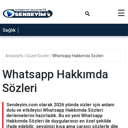
×
☰
SAĞLIK
Sağlık
NEDİR
FAYDALARI
Anasayfa
Güzel Sözler
Whatsapp Hakkımda Sözleri
YEMEK
TARİFLERİ
Whatsapp Hakkımda
RÜYA
TABİRLERİ
Sözleri
GEZİLECEK
YERLER
Sendeyim.com olarak 2026 yılında sizler için anlam
BLOG
dolu ve etkileyici Whatsapp Hakkımda Sözleri
derlemelerini hazırladık. Bu en yeni Whatsapp
Hakkımda Sözleri ile duygularınızı en özel şekilde
ifade edebilir, sevginizi kısa ama çarpıcı sözlerle dile