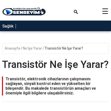
×
☰
SAĞLIK
Sağlık
NEDİR
FAYDALARI
Anasayfa
Ne İşe Yarar
Transistör Ne İşe Yarar?
YEMEK
TARİFLERİ
Transistör Ne İşe Yarar?
RÜYA
TABİRLERİ
Transistör, elektronik cihazlarının çalışmasını
GEZİLECEK
sağlayan, sinyali kontrol eden ve yükselten bir
YERLER
bileşendir. Bu makalede transistörün amaçları ve
önemiyle ilgili bilgilere ulaşabilirsiniz.
BLOG