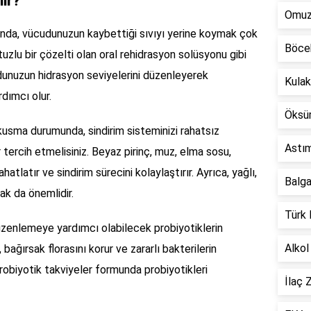
lir?
Omuz 
da, vücudunuzun kaybettiği sıvıyı yerine koymak çok
Böcek
tuzlu bir çözelti olan oral rehidrasyon solüsyonu gibi
cudunuzun hidrasyon seviyelerini düzenleyerek
Kulak
dımcı olur.
Öksür
kusma durumunda, sindirim sisteminizi rahatsız
Astım
ercih etmelisiniz. Beyaz pirinç, muz, elma sosu,
hatlatır ve sindirim sürecini kolaylaştırır. Ayrıca, yağlı,
Balga
ak da önemlidir.
Türk 
üzenlemeye yardımcı olabilecek probiyotiklerin
Alkol
, bağırsak florasını korur ve zararlı bakterilerin
probiyotik takviyeler formunda probiyotikleri
İlaç 