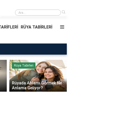
›
Rüyada Ablamı Görmek Ne Anlama Geliyor?
ARİFLERİ
RÜYA TABİRLERİ
Rüya Tabirleri
Sağlık
Rüyada Ablamı Görmek Ne
Bebeklerde Mantar Ned
Anlama Geliyor?
Olur?