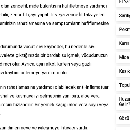
El Ya
 olan zencefil, mide bulantısını hafifletmeye yardımcı
ebilir, zencefil çayı yapabilir veya zencefil takviyeleri
Sarılı
sisteminizin rahatlamasına ve semptomların hafiflemesine
Pekme
Karın 
durumunda vücut sıvı kaybeder, bu nedenle sıvı
tuvalete çıktığınızda bir bardak su içmek, vücudunuzun
Mide 
ımcı olur. Ayrıca, aşırı alkol, kafein veya gazlı
Kasık
ıvı kaybını önlemeye yardımcı olur.
Topuk
inin rahatlamasına yardımcı olabilecek anti-inflamatuar
 İshal ve kusmaya iyi gelmesinin yanı sıra, aloe vera
Huzur
Gelir
ürecini hızlandırır. Bir yemek kaşığı aloe vera suyu veya
.
Gözü 
n dinlenmeye ve iyileşmeye ihtiyacı vardır.