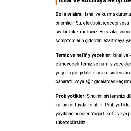
İshal Ve Kusmaya Ne İyi Ge
Bol sıvı alımı:
İshal ve kusma durumun
önemlidir. Su, elektrolit içeceği veya 
sıvılar tüketmelisiniz. Bu sıvılar, vü
semptomların şiddetini azaltmaya yar
Temiz ve hafif yiyecekler:
İshal ve 
etmeyecek temiz ve hafif yiyecekler t
yoğurt gibi gıdalar sindirim sistemini ra
baharatlı veya ağır gıdalardan kaçınm
Probiyotikler:
Sindirim sisteminizi d
kullanımı faydalı olabilir. Probiyotikler
yayılmasını önler. Yoğurt, kefir veya 
tüketebilirsiniz.