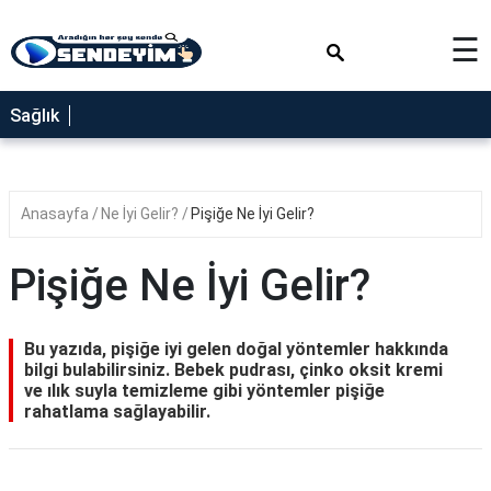
×
☰
SAĞLIK
Sağlık
NEDİR
FAYDALARI
Anasayfa
Ne İyi Gelir?
Pişiğe Ne İyi Gelir?
YEMEK
TARİFLERİ
Pişiğe Ne İyi Gelir?
RÜYA
TABİRLERİ
Bu yazıda, pişiğe iyi gelen doğal yöntemler hakkında
GEZİLECEK
bilgi bulabilirsiniz. Bebek pudrası, çinko oksit kremi
YERLER
ve ılık suyla temizleme gibi yöntemler pişiğe
rahatlama sağlayabilir.
BLOG