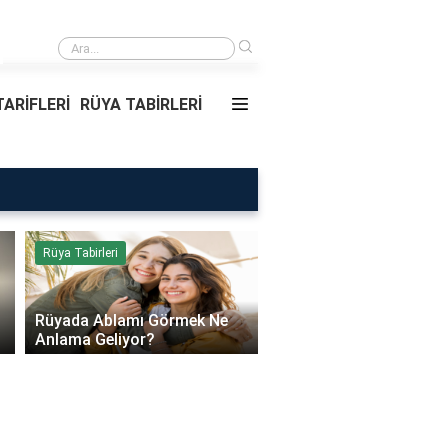
›
Rüyada Ablamı Görmek Ne Anlama Geliyor?
ARİFLERİ
RÜYA TABİRLERİ
Rüya Tabirleri
Sağlık
Rüyada Ablamı Görmek Ne
Bebeklerde Mantar Ned
Anlama Geliyor?
Olur?