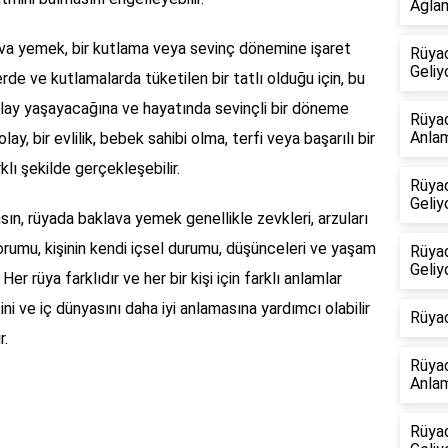
Ağlam
lava yemek, bir kutlama veya sevinç dönemine işaret
Rüya
Geliy
erde ve kutlamalarda tüketilen bir tatlı olduğu için, bu
 olay yaşayacağına ve hayatında sevinçli bir döneme
Rüya
Anlam
lay, bir evlilik, bebek sahibi olma, terfi veya başarılı bir
lı şekilde gerçekleşebilir.
Rüya
Geliy
ın, rüyada baklava yemek genellikle zevkleri, arzuları
yorumu, kişinin kendi içsel durumu, düşünceleri ve yaşam
Rüyad
Geliy
Her rüya farklıdır ve her bir kişi için farklı anlamlar
sini ve iç dünyasını daha iyi anlamasına yardımcı olabilir
Rüya
r.
Rüyad
Anlam
Rüyad