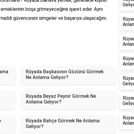
orumlanır? Rüyada baklava yemek, genellikle kişinin
Geliy
ve emeklerinin boşa gitmeyeceğine işaret eder. Aynı
 maddi güvencesini simgeler ve başarıya ulaşacağını
Rüya
Anlam
Rüyad
Anlam
Rüyad
Anlam
lama
Rüyada Başkasının Gözünü Görmek
Ne Anlama Geliyor?
Rüya
Geliy
Rüyada Beyaz Peynir Görmek Ne
Rüya
Anlama Geliyor?
Geliy
Rüyad
e
Rüyada Bahçe Görmek Ne Anlama
Anlam
Geliyor?