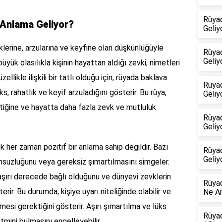
Rüya
Anlama Geliyor?
Geliy
evklerine, arzularına ve keyfine olan düşkünlüğüyle
Rüyad
Geliy
büyük olasılıkla kişinin hayattan aldığı zevki, nimetleri
ellikle ilişkili bir tatlı olduğu için, rüyada baklava
Rüya
, rahatlık ve keyif arzuladığını gösterir. Bu rüya,
Geliy
ettiğine ve hayatta daha fazla zevk ve mutluluk
Rüya
Geliy
 her zaman pozitif bir anlama sahip değildir. Bazı
Rüya
Geliy
umsuzluğunu veya gereksiz şımartılmasını simgeler.
 aşırı derecede bağlı olduğunu ve dünyevi zevklerin
Rüyad
rir. Bu durumda, kişiye uyarı niteliğinde olabilir ve
Ne An
esi gerektiğini gösterir. Aşırı şımartılma ve lüks
Rüya
tmini bulmasını engelleyebilir.