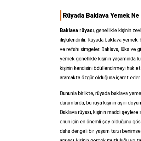
Rüyada Baklava Yemek Ne 
Baklava rüyası
, genellikle kişinin z
ilişkilendirilir. Rüyada baklava yemek, 
ve refahı simgeler. Baklava, lüks ve güz
yemek genellikle kişinin yaşamında lüks
kişinin kendisini ödüllendirmeyi hak 
aramakta özgür olduğuna işaret eder.
Bununla birlikte, rüyada baklava yemek
durumlarda, bu rüya kişinin aşırı doy
Baklava rüyası, kişinin maddi şeylere
onun için en önemli şey olduğunu göste
daha dengeli bir yaşam tarzı benimsem
arayışı, kişinin gerçek mutluluğu ve ta