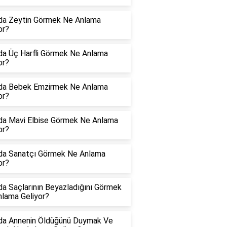
da Zeytin Görmek Ne Anlama
or?
a Üç Harfli Görmek Ne Anlama
or?
da Bebek Emzirmek Ne Anlama
or?
da Mavi Elbise Görmek Ne Anlama
or?
da Sanatçı Görmek Ne Anlama
or?
a Saçlarının Beyazladığını Görmek
lama Geliyor?
da Annenin Öldüğünü Duymak Ve