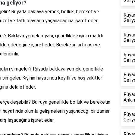
Geliy
a geliyor?
elir? Rüyada baklava yemek, bolluk, bereket ve
Rüya
Geliy
güzel ve tatlı olayların yaşanacağına işaret eder.
Rüya
r? Baklava yemek rüyası, genellikle kişinin maddi
Geliy
elde edeceğine işaret eder. Bereketin artması ve
lendirilir.
Rüya
Geliy
uları simgeler? Rüyada baklava yemek, genellikle
Rüya
 simgeler. Kişinin hayatında keyifli ve hoş vakitler
Geliy
ğına delalet eder.
Rüya
Anlam
çekleşebilir? Bu rüya genellikle bolluk ve bereketin
in hayatında olumlu gelişmelerin yaşanacağı bir zaman
Rüya
Geliy
 karşılaşacağına işaret eder.
Rüya