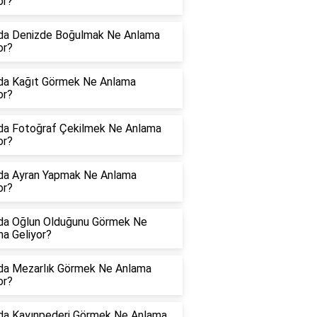
or?
da Denizde Boğulmak Ne Anlama
or?
da Kağıt Görmek Ne Anlama
or?
da Fotoğraf Çekilmek Ne Anlama
or?
da Ayran Yapmak Ne Anlama
or?
da Oğlun Olduğunu Görmek Ne
a Geliyor?
da Mezarlık Görmek Ne Anlama
or?
da Kayınpederi Görmek Ne Anlama