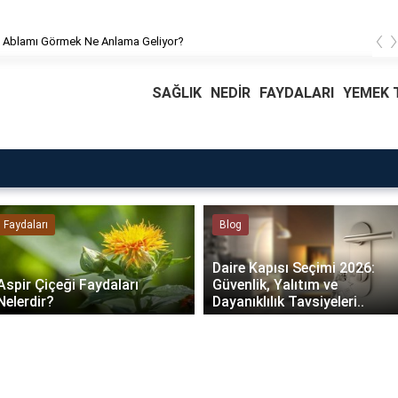
‹
 Ablamı Görmek Ne Anlama Geliyor?
SAĞLIK
NEDİR
FAYDALARI
YEMEK T
Faydaları
Blog
Daire Kapısı Seçimi 2026:
Aspir Çiçeği Faydaları
Güvenlik, Yalıtım ve
Nelerdir?
Dayanıklılık Tavsiyeleri..