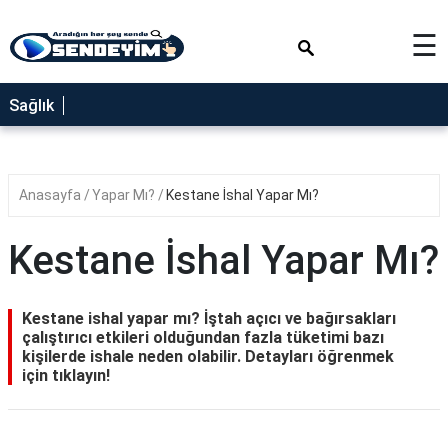
×
☰
SAĞLIK
Sağlık
NEDİR
FAYDALARI
Anasayfa
Yapar Mı?
Kestane İshal Yapar Mı?
YEMEK
TARİFLERİ
Kestane İshal Yapar Mı?
RÜYA
TABİRLERİ
Kestane ishal yapar mı? İştah açıcı ve bağırsakları
GEZİLECEK
çalıştırıcı etkileri olduğundan fazla tüketimi bazı
YERLER
kişilerde ishale neden olabilir. Detayları öğrenmek
için tıklayın!
BLOG