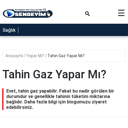
×
☰
SAĞLIK
Sağlık
NEDİR
FAYDALARI
Anasayfa
Yapar Mı?
Tahin Gaz Yapar Mı?
YEMEK
TARİFLERİ
Tahin Gaz Yapar Mı?
RÜYA
TABİRLERİ
Evet, tahin gaz yapabilir. Fakat bu nadir görülen bir
GEZİLECEK
durumdur ve genellikle tahinin tüketim miktarına
YERLER
bağlıdır. Daha fazla bilgi için blogumuzu ziyaret
edebilirsiniz.
BLOG