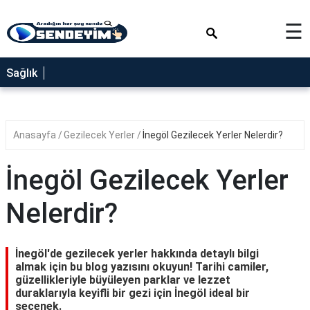
×
☰
SAĞLIK
Sağlık
NEDİR
FAYDALARI
Anasayfa
Gezilecek Yerler
İnegöl Gezilecek Yerler Nelerdir?
YEMEK
TARİFLERİ
İnegöl Gezilecek Yerler
RÜYA
TABİRLERİ
Nelerdir?
GEZİLECEK
YERLER
İnegöl'de gezilecek yerler hakkında detaylı bilgi
BLOG
almak için bu blog yazısını okuyun! Tarihi camiler,
güzellikleriyle büyüleyen parklar ve lezzet
duraklarıyla keyifli bir gezi için İnegöl ideal bir
seçenek.