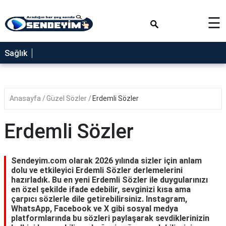
×
☰
SAĞLIK
Sağlık
NEDİR
FAYDALARI
Anasayfa
Güzel Sözler
Erdemli Sözler
YEMEK
TARİFLERİ
Erdemli Sözler
RÜYA
TABİRLERİ
Sendeyim.com olarak 2026 yılında sizler için anlam
GEZİLECEK
dolu ve etkileyici Erdemli Sözler derlemelerini
YERLER
hazırladık. Bu en yeni Erdemli Sözler ile duygularınızı
en özel şekilde ifade edebilir, sevginizi kısa ama
BLOG
çarpıcı sözlerle dile getirebilirsiniz. Instagram,
WhatsApp, Facebook ve X gibi sosyal medya
platformlarında bu sözleri paylaşarak sevdiklerinizin