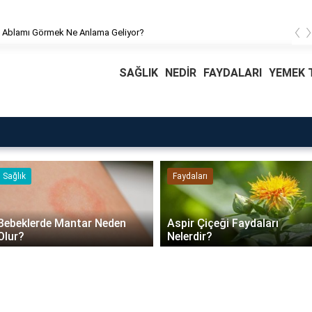
‹
 Ablamı Görmek Ne Anlama Geliyor?
SAĞLIK
NEDİR
FAYDALARI
YEMEK T
Sağlık
Faydaları
Bebeklerde Mantar Neden
Aspir Çiçeği Faydaları
Olur?
Nelerdir?