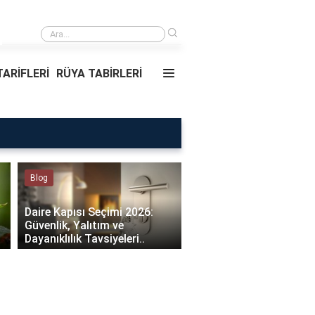
›
Rüyada Ablamı Görmek Ne Anlama Geliyor?
ARİFLERİ
RÜYA TABİRLERİ
Blog
Rüya Tabirleri
Daire Kapısı Seçimi 2026:
Güvenlik, Yalıtım ve
Rüyada Ablamı Görmek
Dayanıklılık Tavsiyeleri..
Anlama Geliyor?