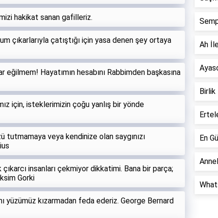
izi hakikat sanan gafilleriz.
Semp
lum çıkarlarıyla çatıştığı için yasa denen şey ortaya
Ah İle
Ayaso
dar eğilmem! Hayatımın hesabını Rabbimden başkasına
Birlik
mız için, isteklerimizin çoğu yanlış bir yönde
Ertel
sözü tutmamaya veya kendinize olan saygınızı
En Gü
ius
Annel
 çıkarcı insanları çekmiyor dikkatimi. Bana bir parça;
aksim Gorki
Whats
rını yüzümüz kızarmadan feda ederiz. George Bernard