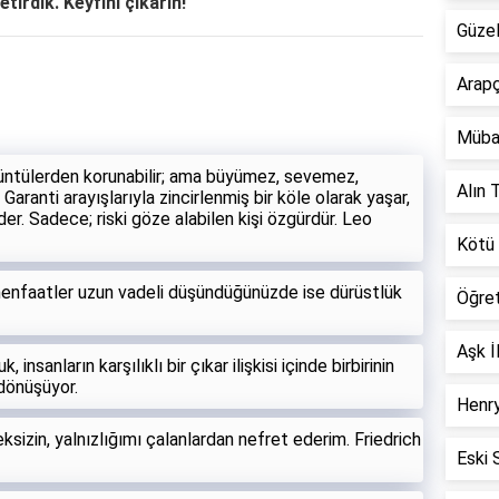
etirdik. Keyfini çıkarın!
Güzel
Arapç
Müba
üzüntülerden korunabilir; ama büyümez, sevemez,
Alın T
anti arayışlarıyla zincirlenmiş bir köle olarak yaşar,
r. Sadece; riski göze alabilen kişi özgürdür. Leo
Kötü 
nfaatler uzun vadeli düşündüğünüzde ise dürüstlük
Öğre
Aşk İ
insanların karşılıklı bir çıkar ilişkisi içinde birbirinin
a dönüşüyor.
Henry
izin, yalnızlığımı çalanlardan nefret ederim. Friedrich
Eski 