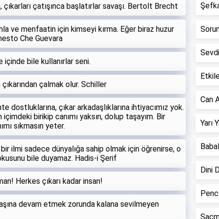
Şefkat
, çıkarları çatışınca başlatırlar savaşı. Bertolt Brecht
a ve menfaatin için kimseyi kırma. Eğer biraz huzur
Sorun 
rnesto Che Guevara
Sevd
içinde bile kullanırlar seni.
Etkile
çıkarından çalmak olur. Schiller
Can A
hte dostluklarına, çıkar arkadaşlıklarına ihtiyacımız yok.
n içimdeki birikip canımı yaksın, dolup taşayım. Bir
Yarı 
ımı sıkmasın yeter.
Babal
 bir ilmi sadece dünyalığa sahip olmak için öğrenirse, o
usunu bile duyamaz. Hadis-i Şerif
Dini 
an! Herkes çıkarı kadar insan!
Pence
tek başına devam etmek zorunda kalana sevilmeyen
Saçm