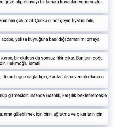
mü göze alıp dünyayı bir kenara koyanları yenemezler.
ın hali çok rezil. Çünkü o; her şeyin fiyatını bilir,
r acaba, yoksa kuyruğuna basıldığı zaman mı ortaya
karsa, bir akıldan da sonsuz fikir çıkar. Bunların çoğu
ıdır. Hekimoğlu İsmail
r, dürüstlüğün sağladığı çıkardan daha verimli olursa o
sürüp gitmesidir. İnsanda insanlık, karşılık beklememekle
 ama gülebilmek için birini ağlatma ve çıkarların için