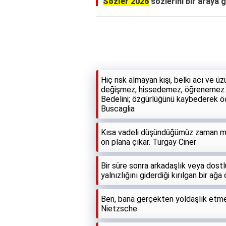
Sözler 2026
sözlerini bir araya g
Hiç risk almayan kişi, belki acı ve 
değişmez, hissedemez, öğrenemez. Gar
Bedelini; özgürlüğünü kaybederek öde
Buscaglia
Kısa vadeli düşündüğümüz zaman me
ön plana çıkar. Turgay Ciner
Bir süre sonra arkadaşlık veya dostluk, 
yalnızlığını giderdiği kırılgan bir ağ
Ben, bana gerçekten yoldaşlık etmeks
Nietzsche