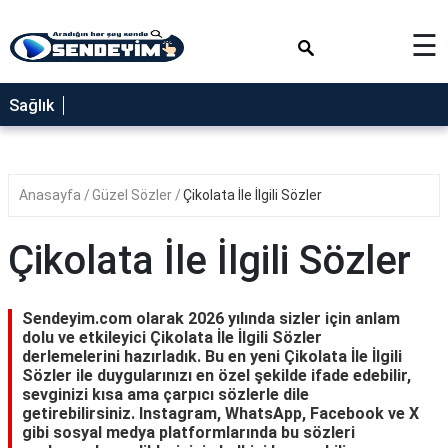
×
☰
SAĞLIK
Sağlık
NEDİR
FAYDALARI
Anasayfa
Güzel Sözler
Çikolata İle İlgili Sözler
YEMEK
TARİFLERİ
Çikolata İle İlgili Sözler
RÜYA
TABİRLERİ
Sendeyim.com olarak 2026 yılında sizler için anlam
GEZİLECEK
dolu ve etkileyici Çikolata İle İlgili Sözler
YERLER
derlemelerini hazırladık. Bu en yeni Çikolata İle İlgili
Sözler ile duygularınızı en özel şekilde ifade edebilir,
BLOG
sevginizi kısa ama çarpıcı sözlerle dile
getirebilirsiniz. Instagram, WhatsApp, Facebook ve X
gibi sosyal medya platformlarında bu sözleri