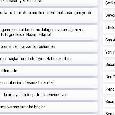
 kalmaları yeter onlara.
Şefkat
e kafa tuttum. Ama mutlu ol seni unutamadığım yerde
Sevd
Etkile
kluğumuz sokaklarda mutluluğumuz kursağımızda
z fotoğraflarda. Nazım Hikmet
Can A
veren insan her zaman bulunmaz.
Yarı 
ur başka türlü bitmeyecek bu sıkıntılar.
Babal
ldırmadır.
Dini 
z insanları ise devasız birer dert.
Pence
 da ağlayasım ölüp de dinlenesim var.
Saçm
tma ve saptırmalar başlar.
Semp