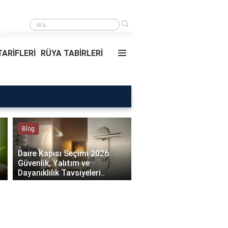
›
Rüyada Ablamı Görmek Ne Anlama Geliyor?
ARİFLERİ
RÜYA TABİRLERİ
Blog
Rüya Tabirleri
Daire Kapısı Seçimi 2026:
Güvenlik, Yalıtım ve
Rüyada Ablamı Görmek
Dayanıklılık Tavsiyeleri..
Anlama Geliyor?