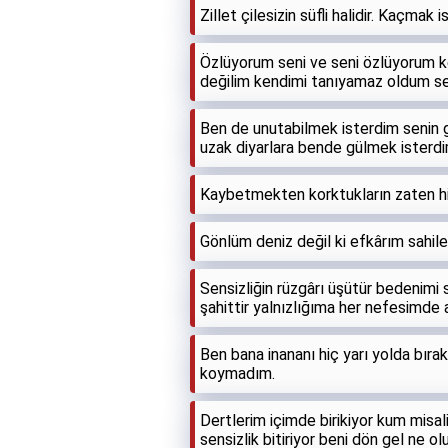
Zillet çilesizin süfli halidir. Kaçmak i
Özlüyorum seni ve seni özlüyorum 
değilim kendimi tanıyamaz oldum sen
Ben de unutabilmek isterdim senin gi
uzak diyarlara bende gülmek isterdim
Kaybetmekten korktukların zaten hi
Gönlüm deniz değil ki efkârım sahile
Sensizliğin rüzgârı üşütür bedenimi s
şahittir yalnızlığıma her nefesimde 
Ben bana inananı hiç yarı yolda bıra
koymadım.
Dertlerim içimde birikiyor kum misal
sensizlik bitiriyor beni dön gel ne olu