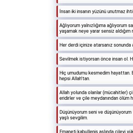
İnsan iki insanın yüzünü unutmaz iht
Ağlıyorum yalnızlığıma ağlıyorum s
yaşamak neye yarar sensiz aldığım 
Her derdi içinize atarsanız sonunda
Sevilmek istiyorsan önce insan ol. H
Hiç umudumu kesmedim hayattan. Bugü
hepsi Allah’tan.
Allah yolunda olanlar (mücahitler) ç
eridirler ve çile meydanından ölüm he
Düşünüyorum seni ve düşünüyorum se
yaşlı sevgilim.
Emaneti kabulleniş aslında çileyi yükl