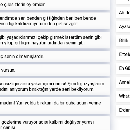
se çilesizlerin eylemidir.
Ah İle
kendimde sen benden gittiğinden beri ben bende
sizliği kaldıramıyorum dön gel sevgili!
Ayaso
bi yaşadıklarımızı çekip gitmek isterdim senin gibi
Birlik
 yıkıp gittiğim hayatın ardından senin gibi.
Ertel
ç senin olmamışlardır.
En Gü
 vursun.
Annel
ensizliğin acısı yakar içimi canısı! Şimdi gözyaşlarım
adını anıyorum bıraktığın yerde seni bekliyorum.
Whats
kmadım! Yarı yolda bırakanı da bir daha adam yerine
Erdem
i gözlerime vuruyor acısı kalbimi dağlıyor yarası
r canısı.