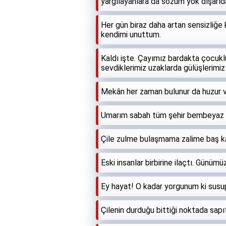
yargılayanlara da sözüm yok dışarıda
Her gün biraz daha artan sensizliğ
kendimi unuttum.
Kaldı işte. Çayımız bardakta çocu
sevdiklerimiz uzaklarda gülüşlerimi
Mekân her zaman bulunur da huzur 
Umarım sabah tüm şehir bembeyaz ol
Çile zulme bulaşmama zalime baş ka
Eski insanlar birbirine ilaçtı. Günümü
Ey hayat! O kadar yorgunum ki susup
Çilenin durduğu bittiği noktada sapı