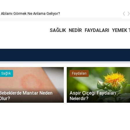
‹
 Ablamı Görmek Ne Anlama Geliyor?
SAĞLIK
NEDİR
FAYDALARI
YEMEK T
Sağlık
Faydaları
Bebeklerde Mantar Neden
Aspir Çiçeği Faydaları
Olur?
Nelerdir?