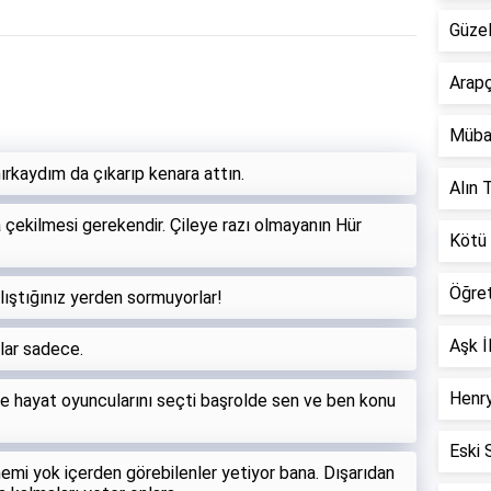
Güzel
Arapç
Müba
hırkaydım da çıkarıp kenara attın.
Alın T
 çekilmesi gerekendir. Çileye razı olmayanın Hür
Kötü 
Öğre
ıştığınız yerden sormuyorlar!
Aşk İ
lar sadece.
Henry
ine hayat oyuncularını seçti başrolde sen ve ben konu
Eski 
emi yok içerden görebilenler yetiyor bana. Dışarıdan