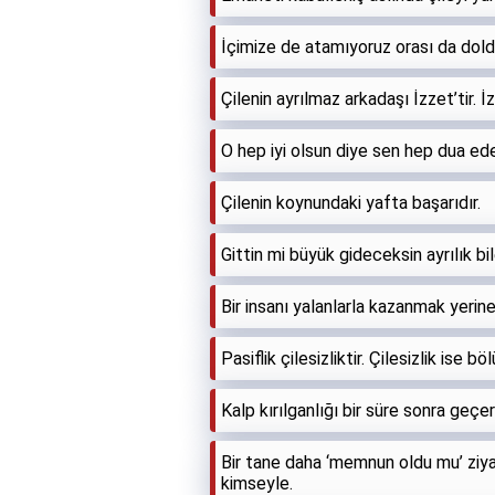
İçimize de atamıyoruz orası da dold
Çilenin ayrılmaz arkadaşı İzzet’tir. İ
O hep iyi olsun diye sen hep dua ede
Çilenin koynundaki yafta başarıdır.
Gittin mi büyük gideceksin ayrılık bi
Bir insanı yalanlarla kazanmak yerin
Pasiflik çilesizliktir. Çilesizlik ise bö
Kalp kırılganlığı bir süre sonra geçer
Bir tane daha ‘memnun oldu mu’ zi
kimseyle.