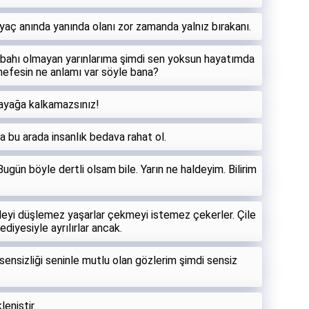
iyaç anında yanında olanı zor zamanda yalnız bırakanı.
abahı olmayan yarınlarıma şimdi sen yoksun hayatımda
nefesin ne anlamı var söyle bana?
 ayağa kalkamazsınız!
a bu arada insanlık bedava rahat ol.
n böyle dertli olsam bile. Yarın ne haldeyim. Bilirim
ileyi düşlemez yaşarlar çekmeyi istemez çekerler. Çile
diyesiyle ayrılırlar ancak.
nsizliği seninle mutlu olan gözlerim şimdi sensiz
eniştir.