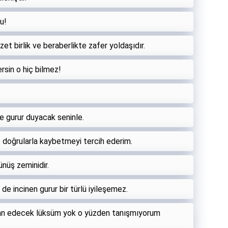
u!
zzet birlik ve beraberlikte zafer yoldaşıdır.
rsin o hiç bilmez!
le gurur duyacak seninle.
e doğrularla kaybetmeyi tercih ederim.
lünüş zeminidir.
 de incinen gurur bir türlü iyileşemez.
yan edecek lüksüm yok o yüzden tanışmıyorum