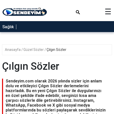
×
☰
SAĞLIK
Sağlık
NEDİR
FAYDALARI
Anasayfa
Güzel Sözler
Çılgın Sözler
YEMEK
TARİFLERİ
Çılgın Sözler
RÜYA
TABİRLERİ
Sendeyim.com olarak 2026 yılında sizler için anlam
GEZİLECEK
dolu ve etkileyici Çılgın Sözler derlemelerini
YERLER
hazırladık. Bu en yeni Çılgın Sözler ile duygularınızı
en özel şekilde ifade edebilir, sevginizi kısa ama
BLOG
çarpıcı sözlerle dile getirebilirsiniz. Instagram,
WhatsApp, Facebook ve X gibi sosyal medya
platformlarında bu sözleri paylaşarak sevdiklerinizin