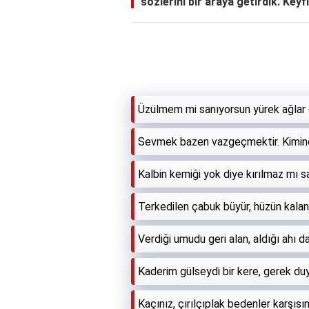
sözlerini bir araya getirdik. Keyfi
Üzülmem mi sanıyorsun yürek ağlar
Sevmek bazen vazgeçmektir. Kimine
Kalbin kemiği yok diye kırılmaz mı s
Terkedilen çabuk büyür, hüzün kalan
Verdiği umudu geri alan, aldığı ahı d
Kaderim gülseydi bir kere, gerek d
Kaçınız, çırılçıplak bedenler karşısı