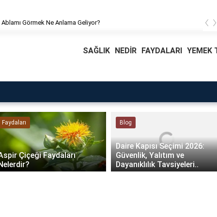
‹
 Ablamı Görmek Ne Anlama Geliyor?
SAĞLIK
NEDİR
FAYDALARI
YEMEK T
Faydaları
Blog
Daire Kapısı Seçimi 2026:
Aspir Çiçeği Faydaları
Güvenlik, Yalıtım ve
Nelerdir?
Dayanıklılık Tavsiyeleri..