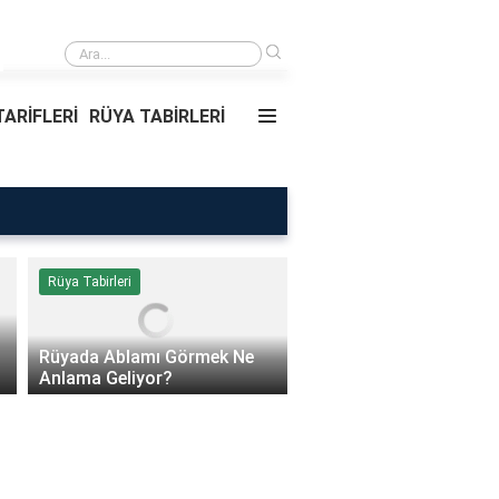
›
Rüyada Ablamı Görmek Ne Anlama Geliyor?
ARİFLERİ
RÜYA TABİRLERİ
Rüya Tabirleri
Sağlık
Rüyada Ablamı Görmek Ne
Bebeklerde Mantar Ned
Anlama Geliyor?
Olur?