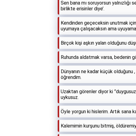
Sen bana mı soruyorsun yalnızlığı seve
birlikte erisinler diye’.
Kendinden geçeceksin unutmak için
uyumaya çalışacaksın ama uyuyamay
Birçok kişi aşkın yalan olduğunu düş
Ruhunda aldatmak varsa, bedenin 
Dünyanın ne kadar küçük olduğunu ,
öğrendim.
Uzaktan görenler diyor ki ”duygusu
uykusuz.
Öyle yorgun ki hislerim. Artık sana 
Kalemimin kurşunu bitmiş, öldüremi