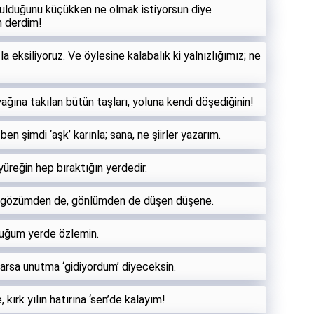
ulduğunu küçükken ne olmak istiyorsun diye
m derdim!
a eksiliyoruz. Ve öylesine kalabalık ki yalnızlığımız; ne
ağına takılan bütün taşları, yoluna kendi döşediğinin!
 şimdi ‘aşk’ karınla; sana, ne şiirler yazarım.
üreğin hep bıraktığın yerdedir.
e, gözümden de, gönlümden de düşen düşene.
uğum yerde özlemin.
larsa unutma ‘gidiyordum’ diyeceksin.
kırk yılın hatırına ‘sen’de kalayım!