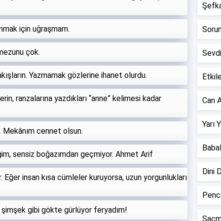
Şefkat
anmak için uğraşmam.
Sorun 
mezunu çok.
Sevd
akışların. Yazmamak gözlerine ihanet olurdu.
Etkile
n, ranzalarına yazdıkları “anne” kelimesi kadar
Can A
Yarı 
n. Mekânım cennet olsun.
Babal
iğim, sensiz boğazımdan geçmiyor. Ahmet Arif
Dini 
 Eğer insan kısa cümleler kuruyorsa, uzun yorgunlukları
Pence
, şimşek gibi gökte gürlüyor feryadım!
Saçm