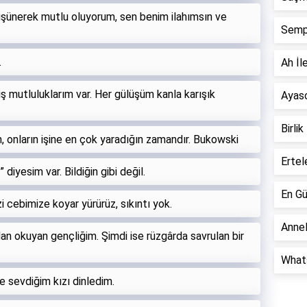
 düşünerek mutlu oluyorum, sen benim ilahımsın ve
Semp
.
Ah İle
iş mutluluklarım var. Her gülüşüm kanla karışık
Ayaso
Birlik
, onların işine en çok yaradığın zamandır. Bukowski
Ertel
diyesim var. Bildiğin gibi değil.
En Gü
 cebimize koyar yürürüz, sıkıntı yok.
Annel
an okuyan gençliğim. Şimdi ise rüzgârda savrulan bir
Whats
e sevdiğim kızı dinledim.