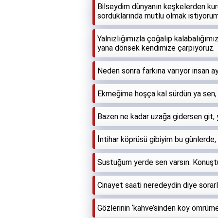
Bilseydim dünyanın keşkelerden kur
sorduklarında mutlu olmak istiyoru
Yalnızlığımızla çoğalıp kalabalığımızl
yana dönsek kendimize çarpıyoruz.
Neden sonra farkına varıyor insan ay
Ekmeğime hoşça kal sürdün ya sen, ben
Bazen ne kadar uzağa gidersen git, y
İntihar köprüsü gibiyim bu günlerd
Sustuğum yerde sen varsın. Konuşt
Cinayet saati neredeydin diye sorar
Gözlerinin ‘kahve’sinden koy ömrüme, 