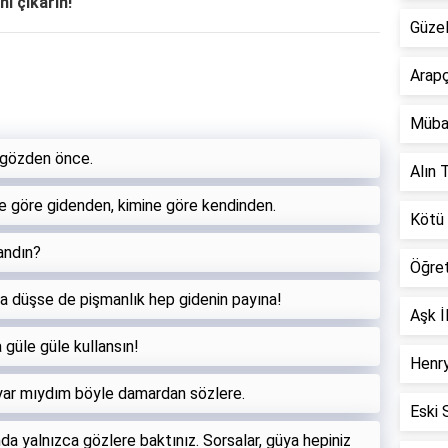
ni çıkarın!
Güzel
Arapç
Müba
 gözden önce.
Alın T
 göre gidenden, kimine göre kendinden.
Kötü 
andın?
Öğre
a düşse de pişmanlık hep gidenin payına!
Aşk İ
a güle güle kullansın!
Henry
uyar mıydım böyle damardan sözlere.
Eski 
nda yalnızca gözlere baktınız. Sorsalar, güya hepiniz