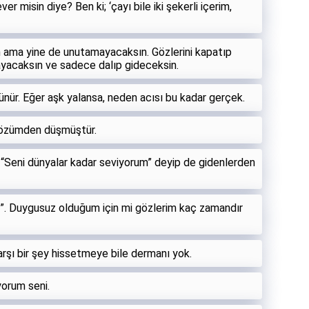
r misin diye? Ben ki; ‘çayı bile iki şekerli içerim,
 ama yine de unutamayacaksın. Gözlerini kapatıp
acaksın ve sadece dalıp gideceksin.
ünür. Eğer aşk yalansa, neden acısı bu kadar gerçek.
gözümden düşmüştür.
 “Seni dünyalar kadar seviyorum” deyip de gidenlerden
z”. Duygusuz olduğum için mi gözlerim kaç zamandır
karşı bir şey hissetmeye bile dermanı yok.
yorum seni.