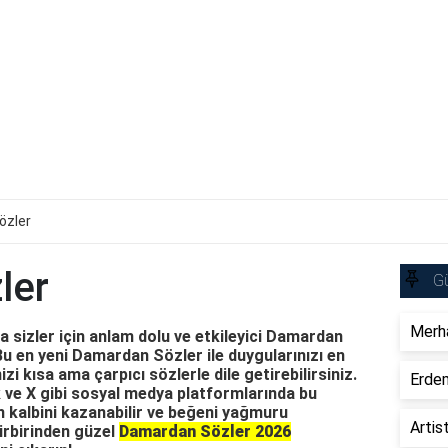
özler
ler
Gü
Merha
 sizler için anlam dolu ve etkileyici Damardan
Bu en yeni Damardan Sözler ile duygularınızı en
izi kısa ama çarpıcı sözlerle dile getirebilirsiniz.
Erdem
ve X gibi sosyal medya platformlarında bu
n kalbini kazanabilir ve beğeni yağmuru
Artis
 birbirinden güzel
Damardan Sözler 2026