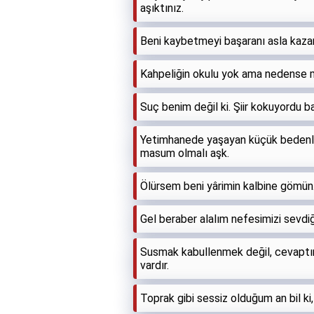
aşıktınız.
Beni kaybetmeyi başaranı asla kaz
Kahpeliğin okulu yok ama nedense 
Suç benim değil ki. Şiir kokuyordu b
Yetimhanede yaşayan küçük bedenleri
masum olmalı aşk.
Ölürsem beni yârimin kalbine gömü
Gel beraber alalım nefesimizi sevd
Susmak kabullenmek değil, cevaptır.
vardır.
Toprak gibi sessiz olduğum an bil ki