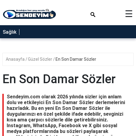
×
☰
SAĞLIK
Sağlık
NEDİR
FAYDALARI
Anasayfa
Güzel Sözler
En Son Damar Sözler
YEMEK
TARİFLERİ
En Son Damar Sözler
RÜYA
TABİRLERİ
Sendeyim.com olarak 2026 yılında sizler için anlam
GEZİLECEK
dolu ve etkileyici En Son Damar Sözler derlemelerini
YERLER
hazırladık. Bu en yeni En Son Damar Sözler ile
duygularınızı en özel şekilde ifade edebilir, sevginizi
BLOG
kısa ama çarpıcı sözlerle dile getirebilirsiniz.
Instagram, WhatsApp, Facebook ve X gibi sosyal
medya platformlarında bu sözleri paylaşarak