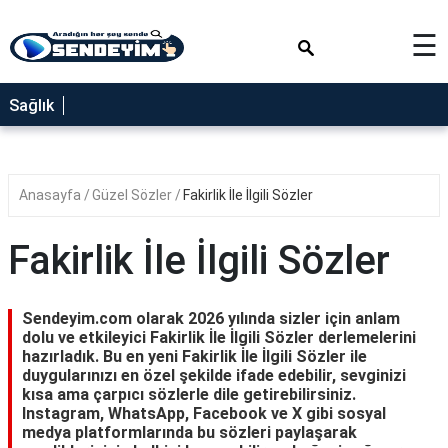
×
☰
SAĞLIK
Sağlık
NEDİR
FAYDALARI
Anasayfa
Güzel Sözler
Fakirlik İle İlgili Sözler
YEMEK
TARİFLERİ
Fakirlik İle İlgili Sözler
RÜYA
TABİRLERİ
Sendeyim.com olarak 2026 yılında sizler için anlam
GEZİLECEK
dolu ve etkileyici Fakirlik İle İlgili Sözler derlemelerini
YERLER
hazırladık. Bu en yeni Fakirlik İle İlgili Sözler ile
duygularınızı en özel şekilde ifade edebilir, sevginizi
BLOG
kısa ama çarpıcı sözlerle dile getirebilirsiniz.
Instagram, WhatsApp, Facebook ve X gibi sosyal
medya platformlarında bu sözleri paylaşarak