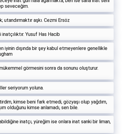
eceye inat gün hala ağarmakta, ben ise sana inat seni
hep seveceğim.
k; utandırmaktır aşkı. Cezmi Ersöz
i inatçılıktır. Yusuf Has Hacib
 en iyinin dışında bir şey kabul etmeyenlere genellikle
augham
nce mükemmel görmesini sonra da sonunu oluşturur.
ller seriyorum yoluna.
irdim, kimse beni fark etmedi, gözyaşı olup yağdım,
ım olduğunu kimse anlamadı, sen bile.
bildiğine inatçı, yüreğim ise onlara inat sanki bir liman,