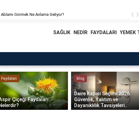
‹
 Ablamı Görmek Ne Anlama Geliyor?
SAĞLIK
NEDİR
FAYDALARI
YEMEK T
Faydaları
Blog
Daire Kapısı Seçimi 2026:
Aspir Çiçeği Faydaları
Güvenlik, Yalıtım ve
Nelerdir?
Dayanıklılık Tavsiyeleri..