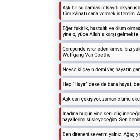
Aşk bir su damlası olsaydı okyanuslar
tüm kâinatı sana vermek isterdim. 
Eğer fakirlik, hastalık ve ölüm olma
yine o, yüce Allah’ a karşı gelmekte 
Görüşünde ısrar eden kimse, bizi ya
Wolfgang Van Goethe
Neyse ki çayın demi var, hayatın gam
Hep “Hayır” dese de bana hayat, ben
Aşk can çekişiyor, zaman ölümü okuy
İnadına bugün yine seni düşüneceği
hayallerimi süsleyeceğim. Sen benim 
Ben direneni severim yalnız. Ağaç ya