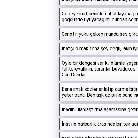
Geceye inat seninle sabahlayacağım,
göğsünde uyuyacağım, bundan sonra
Gariptir, yükü çeken manda ses çıka
İnatçı olmak fena şey değil, lâkin iy
Öyle bir dengesi var ki, ölümle yaşa
tahterevallinin; torunlar büyüdükçe, 
Can Dündar
Bana imalı sözler anlatıp durma biti
yeter bana. Ben aşk acısı ile sana i
İnadını, ilahlaştırma aşamasına get
İnat ile barbarlık arasında bir tek ad