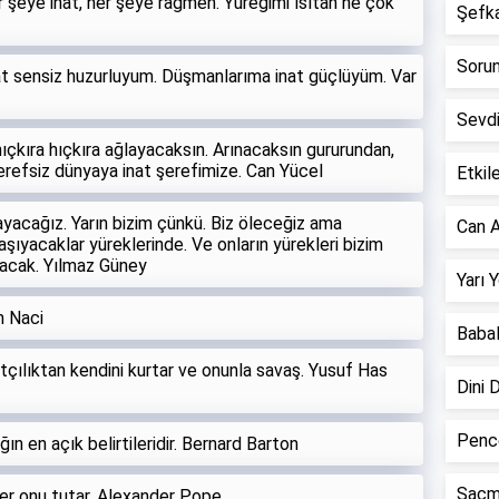
şeye inat, her şeye rağmen. Yüreğimi ısıtan ne çok
Şefkat
Sorun 
at sensiz huzurluyum. Düşmanlarıma inat güçlüyüm. Var
Sevd
ıçkıra hıçkıra ağlayacaksın. Arınacaksın gururundan,
Şerefsiz dünyaya inat şerefimize. Can Yücel
Etkile
acağız. Yarın bizim çünkü. Biz öleceğiz ama
Can A
şıyacaklar yüreklerinde. Ve onların yürekleri bizim
ayacak. Yılmaz Güney
Yarı 
m Naci
Babal
inatçılıktan kendini kurtar ve onunla savaş. Yusuf Has
Dini 
Pence
ın en açık belirtileridir. Bernard Barton
Saçm
irler onu tutar. Alexander Pope