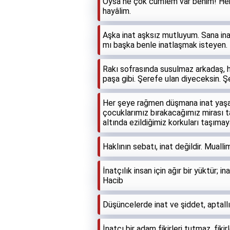
Oysa ne çok cümlem var benim! Her 
hayâlim.
Aşka inat aşksız mutluyum. Sana in
mı başka benle inatlaşmak isteyen.
Rakı sofrasında susulmaz arkadaş, h
paşa gibi. Şerefe ulan diyeceksin. 
Her şeye rağmen düşmana inat yaşay
çocuklarımız bırakacağımız mirası ta
altında ezildiğimiz korkuları taşım
Haklının sebatı, inat değildir. Mualli
İnatçılık insan için ağır bir yüktür; 
Hacib
Düşüncelerde inat ve şiddet, aptallığ
İnatçı bir adam fikirleri tutmaz, fik