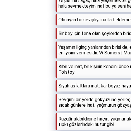
Yeşile inat ağaç hala yeşermekte, g
hala sevmekteyim inat bu ya seni 
Olmayan bir sevgiliyi inatla bekleme
Bir bey için fena olan şeylerden biris
Yaşamın ilginç yanlarından birisi de,
en iyisini vermesidir. W Somerst M
Kibir ve inat, bir kişinin kendini ö
Tolstoy
Siyah asfaltlara inat, kar beyaz haya
Sevgimi bir yerde gökyüzüne yerleşt
sıcak günlere inat, yağmurun gözyaş
Rüzgâr alabildiğine hırçın, yağmur ala
tıpkı gözlerindeki huzur gibi.