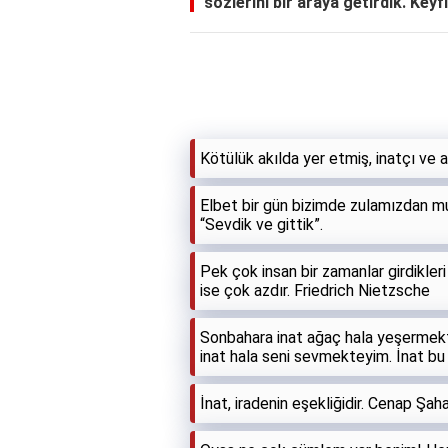
sözlerini bir araya getirdik. Keyfi
Kötülük akılda yer etmiş, inatçı ve a
Elbet bir gün bizimde zulamızdan mut
“Sevdik ve gittik”.
Pek çok insan bir zamanlar girdikleri
ise çok azdır. Friedrich Nietzsche
Sonbahara inat ağaç hala yeşermekt
inat hala seni sevmekteyim. İnat b
İnat, iradenin eşekliğidir. Cenap Şah