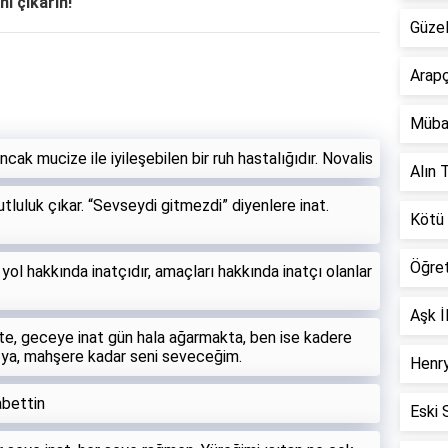
ni çıkarın!
Güzel
Arapç
Müba
ncak mucize ile iyileşebilen bir ruh hastalığıdır. Novalis
Alın T
luluk çıkar. “Sevseydi gitmezdi” diyenlere inat.
Kötü 
Öğre
 yol hakkında inatçıdır, amaçları hakkında inatçı olanlar
Aşk İ
e, geceye inat gün hala ağarmakta, ben ise kadere
u ya, mahşere kadar seni seveceğim.
Henry
abettin
Eski 