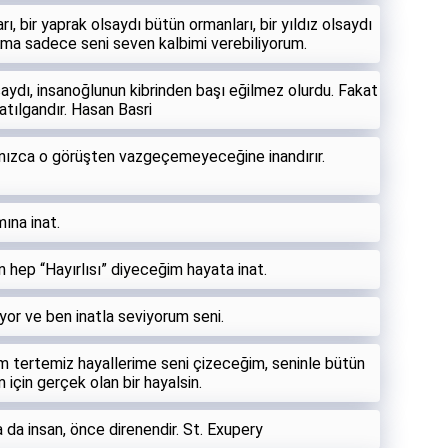
ı, bir yaprak olsaydı bütün ormanları, bir yıldız olsaydı
Ama sadece seni seven kalbimi verebiliyorum.
saydı, insanoğlunun kibrinden başı eğilmez olurdu. Fakat
atılgandır. Hasan Basri
lnızca o görüşten vazgeçemeyeceğine inandırır.
ına inat.
 hep “Hayırlısı” diyeceğim hayata inat.
or ve ben inatla seviyorum seni.
m tertemiz hayallerime seni çizeceğim, seninle bütün
için gerçek olan bir hayalsin.
 da insan, önce direnendir. St. Exupery