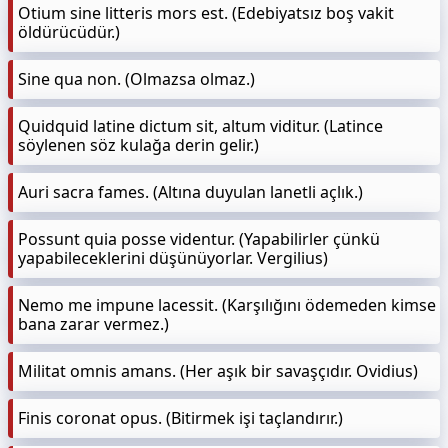
Otium sine litteris mors est. (Edebiyatsız boş vakit
öldürücüdür.)
Sine qua non. (Olmazsa olmaz.)
Quidquid latine dictum sit, altum viditur. (Latince
söylenen söz kulağa derin gelir.)
Auri sacra fames. (Altına duyulan lanetli açlık.)
Possunt quia posse videntur. (Yapabilirler çünkü
yapabileceklerini düşünüyorlar. Vergilius)
Nemo me impune lacessit. (Karşılığını ödemeden kimse
bana zarar vermez.)
Militat omnis amans. (Her aşık bir savaşçıdır. Ovidius)
Finis coronat opus. (Bitirmek işi taçlandırır.)