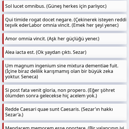
Sol lucet omnibus. (Güneş herkes için parlıyor.)
Qui timide rogat docet negare. (Çekinerek isteyen reddi
teşvik ederLabor omnia vincit. (Emek her şeyi yener.)
Amor omnia vincit. (Aşk her güçlüğü yener.)
Alea iacta est. (Ok yaydan çıktı. Sezar)
Um magnum ingenium sine mixtura dementiae fuit.
(İçine biraz delilik karışmamış olan bir büyük zeka
yoktur. Seneca)
Si post fata venit gloria, non propero. (Eğer şöhret
ölümden sonra gelecekse hiç acelem yok.)
Redde Caesari quae sunt Caesaris. (Sezar’ın hakkı
Sezar’a.)
Mendacem memorem esse oportere. (Bir yalancının iyi