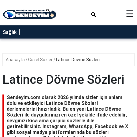
×
☰
SAĞLIK
Sağlık
NEDİR
FAYDALARI
Anasayfa
Güzel Sözler
Latince Dövme Sözleri
YEMEK
TARİFLERİ
Latince Dövme Sözleri
RÜYA
TABİRLERİ
Sendeyim.com olarak 2026 yılında sizler için anlam
GEZİLECEK
dolu ve etkileyici Latince Dövme Sözleri
YERLER
derlemelerini hazırladık. Bu en yeni Latince Dövme
Sözleri ile duygularınızı en özel şekilde ifade edebilir,
BLOG
sevginizi kısa ama çarpıcı sözlerle dile
getirebilirsiniz. Instagram, WhatsApp, Facebook ve X
gibi sosyal medya platformlarında bu sözleri