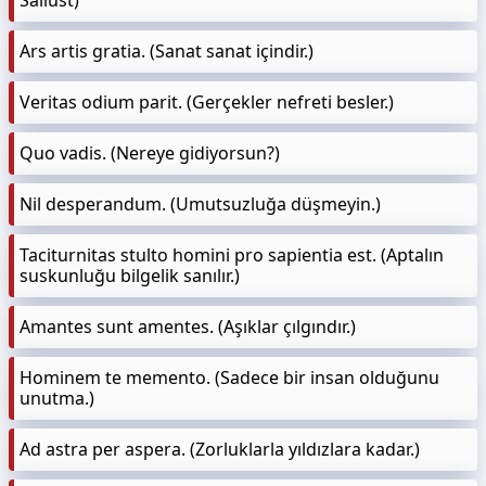
Sallust)
Ars artis gratia. (Sanat sanat içindir.)
Veritas odium parit. (Gerçekler nefreti besler.)
Quo vadis. (Nereye gidiyorsun?)
Nil desperandum. (Umutsuzluğa düşmeyin.)
Taciturnitas stulto homini pro sapientia est. (Aptalın
suskunluğu bilgelik sanılır.)
Amantes sunt amentes. (Aşıklar çılgındır.)
Hominem te memento. (Sadece bir insan olduğunu
unutma.)
Ad astra per aspera. (Zorluklarla yıldızlara kadar.)