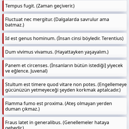
Tempus fugit. (Zaman geçiverir.)
Fluctuat nec mergitur. (Dalgalarda savrulur ama
batmaz.)
Id est genus hominum. (İnsan cinsi böyledir. Terentius)
Dum vivimus vivamus. (Hayattayken yaşayalım.)
Panem et circenses. (İnsanların bütün istediği] yiyecek
ve eğlence. Juvenal)
Stultum est timere quod vitare non potes. (Engellemeye
gücünüzün yetmeyeceği şeyden korkmak aptalcadır.)
Flamma fumo est proxima. (Ateş olmayan yerden
duman çıkmaz.)
Fraus latet in generalibus. (Genellemeler hataya
gebedir.)