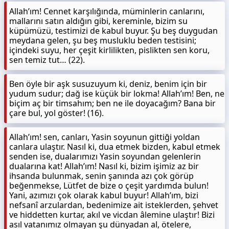
Allah’ım! Cennet karşılığında, müminlerin canlarını,
mallarını satın aldığın gibi, kereminle, bizim su
küpümüzü, testimizi de kabul buyur. Şu beş duygudan
meydana gelen, şu beş musluklu beden testisini;
içindeki suyu, her çeşit kirlilikten, pislikten sen koru,
sen temiz tut… (22).
Ben öyle bir aşk susuzuyum ki, deniz, benim için bir
yudum sudur; dağ ise küçük bir lokma! Allah’ım! Ben, ne
biçim aç bir timsahım; ben ne ile doyacağım? Bana bir
çare bul, yol göster! (16).
Allah’ım! sen, canları, Yasin soyunun gittiği yoldan
canlara ulaştır. Nasıl ki, dua etmek bizden, kabul etmek
senden ise, dualarımızı Yasin soyundan gelenlerin
dualarına kat! Allah’ım! Nasıl ki, bizim işimiz az bir
ihsanda bulunmak, senin şanında azı çok görüp
beğenmekse, Lütfet de bize o çeşit yardımda bulun!
Yani, azımızı çok olarak kabul buyur! Allah’ım, bizi
nefsanî arzulardan, bedenimize ait isteklerden, şehvet
ve hiddetten kurtar, akıl ve vicdan âlemine ulaştır! Bizi
asıl vatanımız olmayan şu dünyadan al, ötelere,