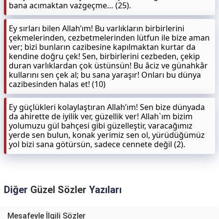
bana acımaktan vazgeçme… (25).
Ey sırları bilen Allah’ım! Bu varlıkların birbirlerini
çekmelerinden, cezbetmelerinden lütfun ile bize aman
ver; bizi bunların cazibesine kapılmaktan kurtar da
kendine doğru çek! Sen, birbirlerini cezbeden, çekip
duran varlıklardan çok üstünsün! Bu âciz ve günahkâr
kullarını sen çek al; bu sana yaraşır! Onları bu dünya
cazibesinden halas et! (10)
Ey güçlükleri kolaylaştıran Allah’ım! Sen bize dünyada
da ahirette de iyilik ver, güzellik ver! Allah`ım bizim
yolumuzu gül bahçesi gibi güzelleştir, varacağımız
yerde sen bulun, konak yerimiz sen ol, yürüdüğümüz
yol bizi sana götürsün, sadece cennete değil (2).
Diğer
Güzel Sözler
Yazıları
Mesafeyle İlgili Sözler