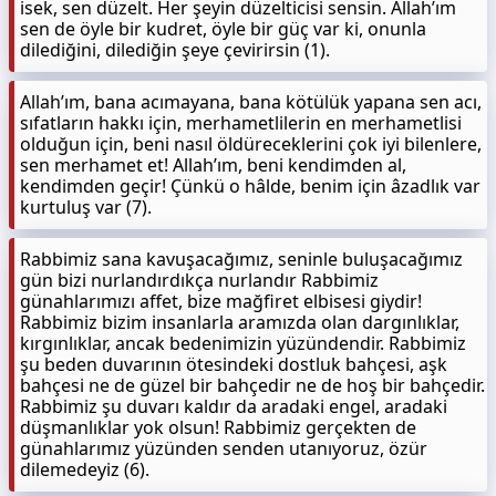
isek, sen düzelt. Her şeyin düzelticisi sensin. Allah’ım
sen de öyle bir kudret, öyle bir güç var ki, onunla
dilediğini, dilediğin şeye çevirirsin (1).
Allah’ım, bana acımayana, bana kötülük yapana sen acı,
sıfatların hakkı için, merhametlilerin en merhametlisi
olduğun için, beni nasıl öldüreceklerini çok iyi bilenlere,
sen merhamet et! Allah’ım, beni kendimden al,
kendimden geçir! Çünkü o hâlde, benim için âzadlık var
kurtuluş var (7).
Rabbimiz sana kavuşacağımız, seninle buluşacağımız
gün bizi nurlandırdıkça nurlandır Rabbimiz
günahlarımızı affet, bize mağfiret elbisesi giydir!
Rabbimiz bizim insanlarla aramızda olan dargınlıklar,
kırgınlıklar, ancak bedenimizin yüzündendir. Rabbimiz
şu beden duvarının ötesindeki dostluk bahçesi, aşk
bahçesi ne de güzel bir bahçedir ne de hoş bir bahçedir.
Rabbimiz şu duvarı kaldır da aradaki engel, aradaki
düşmanlıklar yok olsun! Rabbimiz gerçekten de
günahlarımız yüzünden senden utanıyoruz, özür
dilemedeyiz (6).