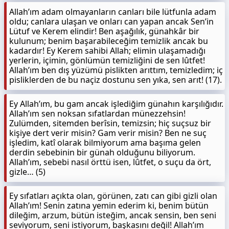
Allah’ım adam olmayanların canları bile lütfunla adam
oldu; canlara ulaşan ve onları can yapan ancak Sen’in
Lütuf ve Kerem elindir! Ben aşağılık, günahkâr bir
kulunum; benim başarabileceğim temizlik ancak bu
kadardır! Ey Kerem sahibi Allah; elimin ulaşamadığı
yerlerin, içimin, gönlümün temizliğini de sen lûtfet!
Allah’ım ben dış yüzümü pislikten arıttım, temizledim; iç
pisliklerden de bu naçiz dostunu sen yıka, sen arıt! (17).
Ey Allah’ım, bu gam ancak işlediğim günahın karşılığıdır.
Allah’ım sen noksan sıfatlardan münezzehsin!
Zulümden, sitemden berîsin, temizsin; hiç suçsuz bir
kişiye dert verir misin? Gam verir misin? Ben ne suç
işledim, katî olarak bilmiyorum ama başıma gelen
derdin sebebinin bir günah olduğunu biliyorum.
Allah’ım, sebebi nasıl örttü isen, lûtfet, o suçu da ört,
gizle… (5)
Ey sıfatları açıkta olan, görünen, zatı can gibi gizli olan
Allah’ım! Senin zatına yemin ederim ki, benim bütün
dileğim, arzum, bütün isteğim, ancak sensin, ben seni
seviyorum, seni istiyorum, başkasını değil! Allah’ım