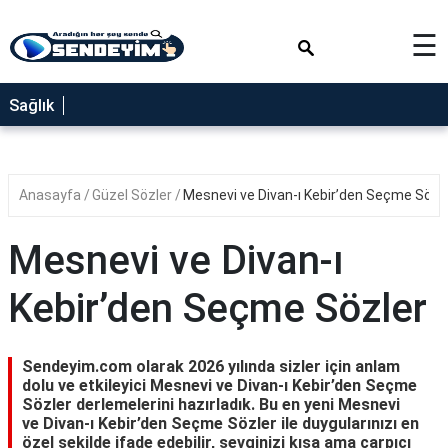
×
☰
SAĞLIK
Sağlık
NEDİR
FAYDALARI
Anasayfa
Güzel Sözler
Mesnevi ve Divan-ı Kebir’den Seçme Sözl
YEMEK
TARİFLERİ
Mesnevi ve Divan-ı
RÜYA
TABİRLERİ
Kebir’den Seçme Sözler
GEZİLECEK
YERLER
Sendeyim.com olarak 2026 yılında sizler için anlam
BLOG
dolu ve etkileyici Mesnevi ve Divan-ı Kebir’den Seçme
Sözler derlemelerini hazırladık. Bu en yeni Mesnevi
ve Divan-ı Kebir’den Seçme Sözler ile duygularınızı en
özel şekilde ifade edebilir, sevginizi kısa ama çarpıcı