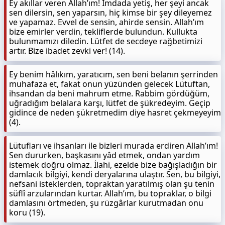
Ey akıllar veren Allah’ım! İmdada yetiş, her şeyi ancak
sen dilersin, sen yaparsın, hiç kimse bir şey dileyemez
ve yapamaz. Evvel de sensin, ahirde sensin. Allah’ım
bize emirler verdin, tekliflerde bulundun. Kullukta
bulunmamızı diledin. Lütfet de secdeye rağbetimizi
artır. Bize ibadet zevki ver! (14).
Ey benim hâlıkım, yaratıcım, sen beni belanın şerrinden
muhafaza et, fakat onun yüzünden gelecek Lütuftan,
ihsandan da beni mahrum etme. Rabbim gördüğüm,
uğradığım belalara karşı, lütfet de şükredeyim. Geçip
gidince de neden şükretmedim diye hasret çekmeyeyim
(4).
Lütufları ve ihsanları ile bizleri murada erdiren Allah’ım!
Sen dururken, başkasını yâd etmek, ondan yardım
istemek doğru olmaz. İlahi, ezelde bize bağışladığın bir
damlacık bilgiyi, kendi deryalarına ulaştır. Sen, bu bilgiyi,
nefsani isteklerden, topraktan yaratılmış olan şu tenin
süflî arzularından kurtar. Allah’ım, bu topraklar, o bilgi
damlasını örtmeden, şu rüzgârlar kurutmadan onu
koru (19).