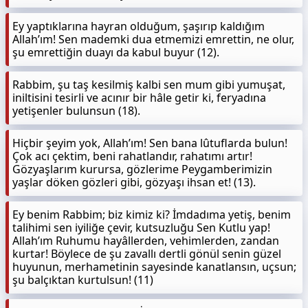
Ey yaptıklarına hayran olduğum, şaşırıp kaldığım
Allah’ım! Sen mademki dua etmemizi emrettin, ne olur,
şu emrettiğin duayı da kabul buyur (12).
Rabbim, şu taş kesilmiş kalbi sen mum gibi yumuşat,
iniltisini tesirli ve acınır bir hâle getir ki, feryadına
yetişenler bulunsun (18).
Hiçbir şeyim yok, Allah’ım! Sen bana lûtuflarda bulun!
Çok acı çektim, beni rahatlandır, rahatımı artır!
Gözyaşlarım kurursa, gözlerime Peygamberimizin
yaşlar döken gözleri gibi, gözyaşı ihsan et! (13).
Ey benim Rabbim; biz kimiz ki? İmdadıma yetiş, benim
talihimi sen iyiliğe çevir, kutsuzluğu Sen Kutlu yap!
Allah’ım Ruhumu hayâllerden, vehimlerden, zandan
kurtar! Böylece de şu zavallı dertli gönül senin güzel
huyunun, merhametinin sayesinde kanatlansın, uçsun;
şu balçıktan kurtulsun! (11)