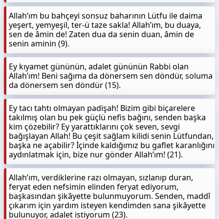
Allah’ım bu bahçeyi sonsuz baharının Lütfu ile daima
yeşert, yemyeşil, ter-ü taze sakla! Allah’ım, bu duaya,
sen de âmin de! Zaten dua da senin duan, âmin de
senin aminin (9).
Ey kıyamet gününün, adalet gününün Rabbi olan
Allah’ım! Beni sağıma da dönersem sen döndür, soluma
da dönersem sen döndür (15).
Ey tacı tahtı olmayan padişah! Bizim gibi biçarelere
takılmış olan bu pek güçlü nefis bağını, senden başka
kim çözebilir? Ey yarattıklarını çok seven, sevgi
bağışlayan Allah! Bu çeşit sağlam kilidi senin Lütfundan,
başka ne açabilir? İçinde kaldığımız bu gaflet karanlığını
aydınlatmak için, bize nur gönder Allah’ım! (21).
Allah’ım, verdiklerine razı olmayan, sızlanıp duran,
feryat eden nefsimin elinden feryat ediyorum,
başkasından şikâyette bulunmuyorum. Senden, maddî
çıkarım için yardım isteyen kendimden sana şikâyette
bulunuyor, adalet istiyorum (23).