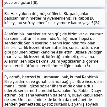
yücelere götür! (8).
Biz Hak yoluna düşmüş sûfileriz. Biz padişahlar
padişahının nimetlerini yiyenlerdeniz. Ya Rabbi! Bu
kâseyi, bu sofrayı ebedî kıl, kıyamete kadar yaşat! (24).
Allah’ım bizi hareket ettiren güç de bizim var oluşumuz
da senin Lütfun, ihsanınındır. Varlığımızın hepsi de
sendendir. Senin eserindir, senin icadındır. Yok olan
bizlere, varlık lezzetini sen tattırdın, sonra tuttun, var
gibi görünen bizleri kendine âşık ettin. Bizlere verdiğin
manevi varlık lezzetini, lütfettiğin nimeti geri alma.
Allah’ım, sen bize bakma. Bizim yaptıklarımızı görme,
sen, kendi Lütfuna, kendi cömertliğine bak… (3)
Ey ortağı, benzeri bulunmayan, pak, kutsal Rabbimiz!
Bize yardım et ve günahlarımızı bağışla. Bize ince, derin
manalı, tesirli güzel sözler ilham et de onlarla dua
ederek senin merhametini kazanalım. Ya Rabbi! Duayı
ettiren, bizi sana yalvartan da sensin, duayı kabul eden
de sen. Ümit de eminlik de korku da mehâbet de
senden gelmektedir. Ey söz sultanı! Biz yanlış söyledi