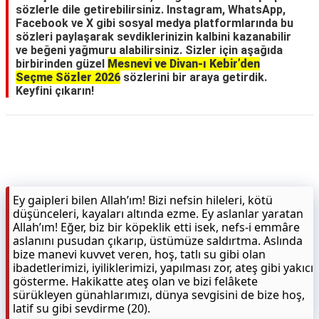
sözlerle dile getirebilirsiniz. Instagram, WhatsApp,
Facebook ve X gibi sosyal medya platformlarında bu
sözleri paylaşarak sevdiklerinizin kalbini kazanabilir
ve beğeni yağmuru alabilirsiniz. Sizler için aşağıda
birbirinden güzel
Mesnevi ve Divan-ı Kebir’den
Seçme Sözler 2026
sözlerini bir araya getirdik.
Keyfini çıkarın!
Ey gaipleri bilen Allah’ım! Bizi nefsin hileleri, kötü
düşünceleri, kayaları altında ezme. Ey aslanlar yaratan
Allah’ım! Eğer, biz bir köpeklik etti isek, nefs-i emmâre
aslanını pusudan çıkarıp, üstümüze saldırtma. Aslında
bize manevi kuvvet veren, hoş, tatlı su gibi olan
ibadetlerimizi, iyiliklerimizi, yapılması zor, ateş gibi yakıcı
gösterme. Hakikatte ateş olan ve bizi felâkete
sürükleyen günahlarımızı, dünya sevgisini de bize hoş,
latif su gibi sevdirme (20).