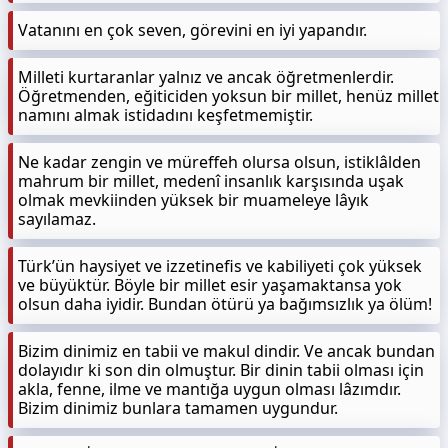
Vatanını en çok seven, görevini en iyi yapandır.
Milleti kurtaranlar yalnız ve ancak öğretmenlerdir.
Öğretmenden, eğiticiden yoksun bir millet, henüz millet
namını almak istidadını keşfetmemiştir.
Ne kadar zengin ve müreffeh olursa olsun, istiklâlden
mahrum bir millet, medenî insanlık karşısında uşak
olmak mevkiinden yüksek bir muameleye lâyık
sayılamaz.
Türk’ün haysiyet ve izzetinefis ve kabiliyeti çok yüksek
ve büyüktür. Böyle bir millet esir yaşamaktansa yok
olsun daha iyidir. Bundan ötürü ya bağımsızlık ya ölüm!
Bizim dinimiz en tabii ve makul dindir. Ve ancak bundan
dolayıdır ki son din olmuştur. Bir dinin tabii olması için
akla, fenne, ilme ve mantığa uygun olması lâzımdır.
Bizim dinimiz bunlara tamamen uygundur.