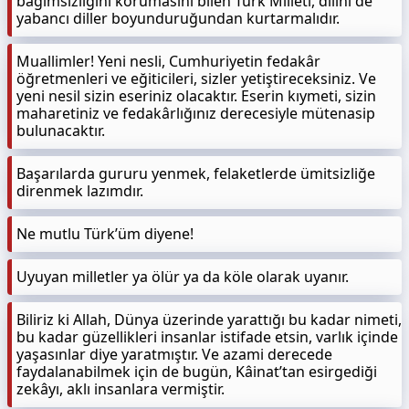
bağımsızlığını korumasını bilen Türk Milleti, dilini de
yabancı diller boyunduruğundan kurtarmalıdır.
Muallimler! Yeni nesli, Cumhuriyetin fedakâr
öğretmenleri ve eğiticileri, sizler yetiştireceksiniz. Ve
yeni nesil sizin eseriniz olacaktır. Eserin kıymeti, sizin
maharetiniz ve fedakârlığınız derecesiyle mütenasip
bulunacaktır.
Başarılarda gururu yenmek, felaketlerde ümitsizliğe
direnmek lazımdır.
Ne mutlu Türk’üm diyene!
Uyuyan milletler ya ölür ya da köle olarak uyanır.
Biliriz ki Allah, Dünya üzerinde yarattığı bu kadar nimeti,
bu kadar güzellikleri insanlar istifade etsin, varlık içinde
yaşasınlar diye yaratmıştır. Ve azami derecede
faydalanabilmek için de bugün, Kâinat’tan esirgediği
zekâyı, aklı insanlara vermiştir.