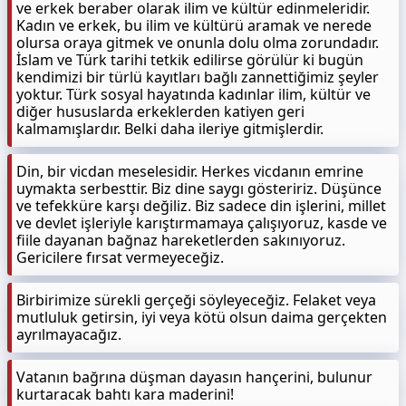
ve erkek beraber olarak ilim ve kültür edinmeleridir.
Kadın ve erkek, bu ilim ve kültürü aramak ve nerede
olursa oraya gitmek ve onunla dolu olma zorundadır.
İslam ve Türk tarihi tetkik edilirse görülür ki bugün
kendimizi bir türlü kayıtları bağlı zannettiğimiz şeyler
yoktur. Türk sosyal hayatında kadınlar ilim, kültür ve
diğer hususlarda erkeklerden katiyen geri
kalmamışlardır. Belki daha ileriye gitmişlerdir.
Din, bir vicdan meselesidir. Herkes vicdanın emrine
uymakta serbesttir. Biz dine saygı gösteririz. Düşünce
ve tefekküre karşı değiliz. Biz sadece din işlerini, millet
ve devlet işleriyle karıştırmamaya çalışıyoruz, kasde ve
fiile dayanan bağnaz hareketlerden sakınıyoruz.
Gericilere fırsat vermeyeceğiz.
Birbirimize sürekli gerçeği söyleyeceğiz. Felaket veya
mutluluk getirsin, iyi veya kötü olsun daima gerçekten
ayrılmayacağız.
Vatanın bağrına düşman dayasın hançerini, bulunur
kurtaracak bahtı kara maderini!