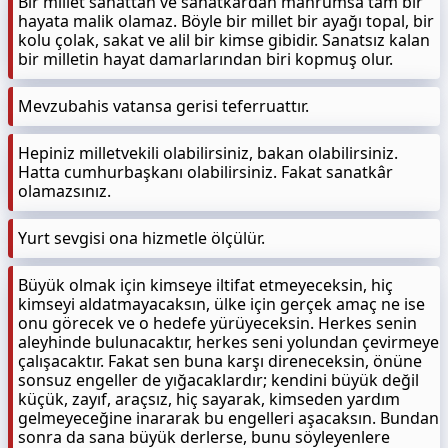
Bir millet sanattan ve sanatkârdan mahrumsa tam bir
hayata malik olamaz. Böyle bir millet bir ayağı topal, bir
kolu çolak, sakat ve alil bir kimse gibidir. Sanatsız kalan
bir milletin hayat damarlarından biri kopmuş olur.
Mevzubahis vatansa gerisi teferruattır.
Hepiniz milletvekili olabilirsiniz, bakan olabilirsiniz.
Hatta cumhurbaşkanı olabilirsiniz. Fakat sanatkâr
olamazsınız.
Yurt sevgisi ona hizmetle ölçülür.
Büyük olmak için kimseye iltifat etmeyeceksin, hiç
kimseyi aldatmayacaksın, ülke için gerçek amaç ne ise
onu görecek ve o hedefe yürüyeceksin. Herkes senin
aleyhinde bulunacaktır, herkes seni yolundan çevirmeye
çalışacaktır. Fakat sen buna karşı direneceksin, önüne
sonsuz engeller de yığacaklardır; kendini büyük değil
küçük, zayıf, araçsız, hiç sayarak, kimseden yardım
gelmeyeceğine inararak bu engelleri aşacaksın. Bundan
sonra da sana büyük derlerse, bunu söyleyenlere