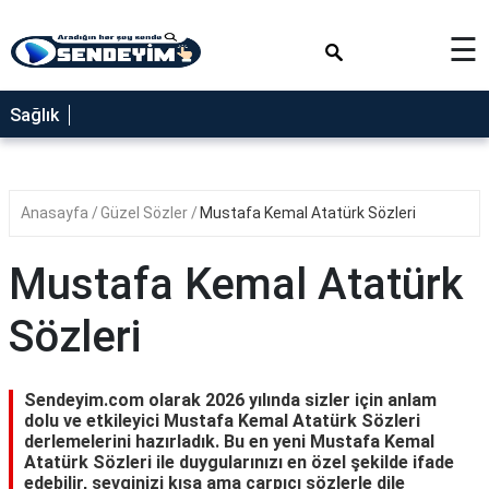
×
☰
SAĞLIK
Sağlık
NEDİR
FAYDALARI
Anasayfa
Güzel Sözler
Mustafa Kemal Atatürk Sözleri
YEMEK
TARİFLERİ
Mustafa Kemal Atatürk
RÜYA
TABİRLERİ
Sözleri
GEZİLECEK
YERLER
Sendeyim.com olarak 2026 yılında sizler için anlam
BLOG
dolu ve etkileyici Mustafa Kemal Atatürk Sözleri
derlemelerini hazırladık. Bu en yeni Mustafa Kemal
Atatürk Sözleri ile duygularınızı en özel şekilde ifade
edebilir, sevginizi kısa ama çarpıcı sözlerle dile