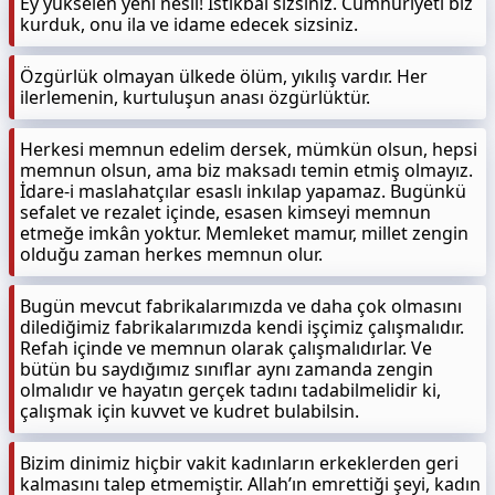
Ey yükselen yeni nesil! İstikbal sizsiniz. Cumhuriyeti biz
kurduk, onu ila ve idame edecek sizsiniz.
Özgürlük olmayan ülkede ölüm, yıkılış vardır. Her
ilerlemenin, kurtuluşun anası özgürlüktür.
Herkesi memnun edelim dersek, mümkün olsun, hepsi
memnun olsun, ama biz maksadı temin etmiş olmayız.
İdare-i maslahatçılar esaslı inkılap yapamaz. Bugünkü
sefalet ve rezalet içinde, esasen kimseyi memnun
etmeğe imkân yoktur. Memleket mamur, millet zengin
olduğu zaman herkes memnun olur.
Bugün mevcut fabrikalarımızda ve daha çok olmasını
dilediğimiz fabrikalarımızda kendi işçimiz çalışmalıdır.
Refah içinde ve memnun olarak çalışmalıdırlar. Ve
bütün bu saydığımız sınıflar aynı zamanda zengin
olmalıdır ve hayatın gerçek tadını tadabilmelidir ki,
çalışmak için kuvvet ve kudret bulabilsin.
Bizim dinimiz hiçbir vakit kadınların erkeklerden geri
kalmasını talep etmemiştir. Allah’ın emrettiği şeyi, kadın