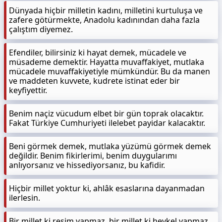
Dünyada hiçbir milletin kadını, milletini kurtuluşa ve
zafere götürmekte, Anadolu kadınından daha fazla
çalıştım diyemez.
Efendiler, bilirsiniz ki hayat demek, mücadele ve
müsademe demektir. Hayatta muvaffakiyet, mutlaka
mücadele muvaffakiyetiyle mümkündür. Bu da manen
ve maddeten kuvvete, kudrete istinat eder bir
keyfiyettir.
Benim naçiz vücudum elbet bir gün toprak olacaktır.
Fakat Türkiye Cumhuriyeti ilelebet payidar kalacaktır.
Beni görmek demek, mutlaka yüzümü görmek demek
değildir. Benim fikirlerimi, benim duygularımı
anlıyorsanız ve hissediyorsanız, bu kafidir.
Hiçbir millet yoktur ki, ahlâk esaslarına dayanmadan
ilerlesin.
Bir millet ki resim yapmaz, bir millet ki heykel yapmaz,