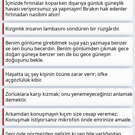
İçinizde fırtınalar koparken dışarıya günlük güneşlik
havası veriyorsunuz ya yapmayın! Bırakın hak edenler
fırtınadan nasibini alsın!
Kızgınlık insanın lambasını söndüren bir rüzgârdır.
Benim gönlüme girebilmek suya yazı yazmaya benzer
ve sen bunu becerdin. Benim gönlümden çıkmak gece
doğan güneşe benzer sen de bu gece güneşin
doğuşunu bekle.
Hayatta üç şey kişinin özüne zarar verir; öfke
açgözlülük kibir.
Zorluklara karşı kızmak; onu yenemeyeceğinizi anlamak
demektir.
Arkamdan konuşmayın kıçım size cevap veremez.
Konuşmak istiyorsanız mikrofon önde emrinize amade.
Seni öyle görmezden gelirim ki sen bile varlığından