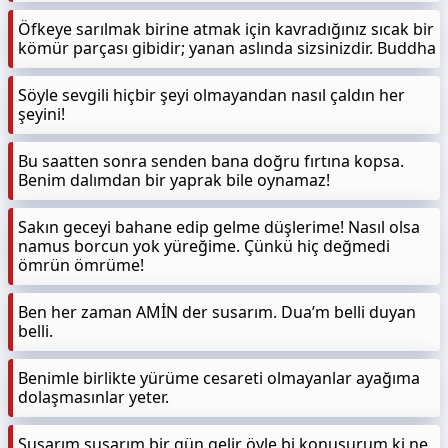
Öfkeye sarılmak birine atmak için kavradığınız sıcak bir
kömür parçası gibidir; yanan aslında sizsinizdir. Buddha
Söyle sevgili hiçbir şeyi olmayandan nasıl çaldın her
şeyini!
Bu saatten sonra senden bana doğru fırtına kopsa.
Benim dalımdan bir yaprak bile oynamaz!
Sakın geceyi bahane edip gelme düşlerime! Nasıl olsa
namus borcun yok yüreğime. Çünkü hiç değmedi
ömrün ömrüme!
Ben her zaman AMİN der susarım. Dua’m belli duyan
belli.
Benimle birlikte yürüme cesareti olmayanlar ayağıma
dolaşmasınlar yeter.
Susarım susarım bir gün gelir öyle bi konuşurum ki ne