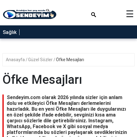
×
☰
SAĞLIK
Sağlık
NEDİR
FAYDALARI
Anasayfa
Güzel Sözler
Öfke Mesajları
YEMEK
TARİFLERİ
Öfke Mesajları
RÜYA
TABİRLERİ
Sendeyim.com olarak 2026 yılında sizler için anlam
GEZİLECEK
dolu ve etkileyici Öfke Mesajları derlemelerini
YERLER
hazırladık. Bu en yeni Öfke Mesajları ile duygularınızı
en özel şekilde ifade edebilir, sevginizi kısa ama
BLOG
çarpıcı sözlerle dile getirebilirsiniz. Instagram,
WhatsApp, Facebook ve X gibi sosyal medya
platformlarında bu sözleri paylaşarak sevdiklerinizin