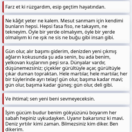
Farz et ki rüzgardım, esip geçtim hayatından.
Ne kâğıt yeter ne kalem. Mesut sanmam için kendimi
bunların hepsi. Hepsi fasa fiso, ne takayım, ne
tekneyim. Öyle bir yerde olmalıyım, öyle bir yerde
olmalıyım ki ne ışık ne sis ne buğu gibi insan gibi.
Gün olur, alır başımı giderim, denizden yeni çıkmış
ağların kokusunda şu ada senin, bu ada benim,
yelkovan kuşlarının peşi sıra. Dünyalar vardır,
düşünemezsiniz; çiçekler gürültüyle açar, gürültüyle
çıkar duman topraktan. Hele martılar, hele martılar, her
bir tüylerinde ayrı telaş! gün olur, başıma kadar mavi;
gün olur, başıma kadar güneş; gün olur, deli gibi.
Ve ihtimal; sen yeni beni sevmeyeceksin.
İşim gücüm budur benim gökyüzünü boyarım her
sabah hepiniz uykudayken. Uyanır bakarsınız ki mavi.
Deniz yırtılır kimi zaman. Bilmezsiniz kim diker. Ben
dikerim.