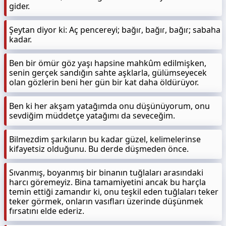
gider.
Şeytan diyor ki: Aç pencereyi; bağıɾ, bağıɾ, bağıɾ; sabaha
kadar.
Ben bir ömür göz yaşı hapsine mahkûm edilmişken,
senin gerçek sandığın sahte aşklarla, gülümseyecek
olan gözlerin beni her gün bir kat daha öldürüyor.
Ben ki her akşam yatağımda onu düşünüyorum, onu
sevdiğim müddetçe yatağımı da seveceğim.
Bilmezdim şarkıların bu kadar güzel, kelimelerinse
kifayetsiz olduğunu. Bu derde düşmeden önce.
Sıvanmış, boyanmış bir binanın tuğlaları arasındaki
harcı göremeyiz. Bina tamamiyetini ancak bu harçla
temin ettiği zamandır ki, onu teşkil eden tuğlaları teker
teker görmek, onların vasıfları üzerinde düşünmek
fırsatını elde ederiz.