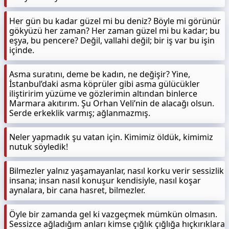
Her gün bu kadar güzel mi bu deniz? Böyle mi görünür
gökyüzü her zaman? Her zaman güzel mi bu kadar; bu
eşya, bu pencere? Değil, vallahi değil; bir iş var bu işin
içinde.
Asma suratını, deme be kadın, ne değişir? Yine,
İstanbul’daki asma köprüler gibi asma gülücükler
iliştiririm yüzüme ve gözlerimin altından binlerce
Marmara akıtırım. Şu Orhan Veli’nin de alacağı olsun.
Serde erkeklik varmış; ağlanmazmış.
Neler yapmadık şu vatan için. Kimimiz öldük, kimimiz
nutuk söyledik!
Bilmezler yalnız yaşamayanlar, nasıl korku verir sessizlik
insana; insan nasıl konuşur kendisiyle, nasıl koşar
aynalara, bir cana hasret, bilmezler.
Öyle bir zamanda gel ki vazgeçmek mümkün olmasın.
Sessizce ağladığım anları kimse çığlık çığlığa hıçkırıklara