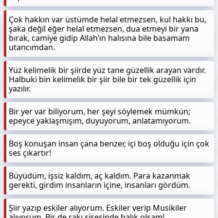
Çok hakkın var üstümde helal etmezsen, kul hakkı bu,
şaka değil eğer helal etmezsen, dua etmeyi bir yana
bırak, camiye gidip Allah’ın halısına bile basamam
utancımdan.
Yüz kelimelik bir şiirde yüz tane güzellik arayan vardır.
Halbuki bin kelimelik bir şiir bile bir tek güzellik için
yazılır.
Bir yer var biliyorum, her şeyi söylemek mümkün;
epeyce yaklaşmışım, duyuyorum, anlatamıyorum.
Boş konuşan insan çana benzer, içi boş olduğu için çok
ses çıkartır!
Büyüdüm, işsiz kaldım, aç kaldım. Para kazanmak
gerekti, girdim insanların içine, insanları gördüm.
Şiir yazıp eskiler alıyorum. Eskiler verip Musikiler
alıyorum. Bir de rakı şişesinde balık olsam!