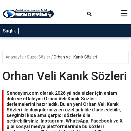
×
☰
SAĞLIK
Sağlık
NEDİR
FAYDALARI
Anasayfa
Güzel Sözler
Orhan Veli Kanık Sözleri
YEMEK
TARİFLERİ
Orhan Veli Kanık Sözleri
RÜYA
TABİRLERİ
Sendeyim.com olarak 2026 yılında sizler için anlam
GEZİLECEK
dolu ve etkileyici Orhan Veli Kanık Sözleri
YERLER
derlemelerini hazırladık. Bu en yeni Orhan Veli Kanık
Sözleri ile duygularınızı en özel şekilde ifade edebilir,
BLOG
sevginizi kısa ama çarpıcı sözlerle dile
getirebilirsiniz. Instagram, WhatsApp, Facebook ve X
gibi sosyal medya platformlarında bu sözleri