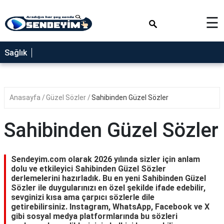
×
☰
SAĞLIK
Sağlık
NEDİR
FAYDALARI
Anasayfa
Güzel Sözler
Sahibinden Güzel Sözler
YEMEK
TARİFLERİ
Sahibinden Güzel Sözler
RÜYA
TABİRLERİ
Sendeyim.com olarak 2026 yılında sizler için anlam
GEZİLECEK
dolu ve etkileyici Sahibinden Güzel Sözler
YERLER
derlemelerini hazırladık. Bu en yeni Sahibinden Güzel
Sözler ile duygularınızı en özel şekilde ifade edebilir,
BLOG
sevginizi kısa ama çarpıcı sözlerle dile
getirebilirsiniz. Instagram, WhatsApp, Facebook ve X
gibi sosyal medya platformlarında bu sözleri