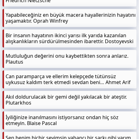
Friedrich Nietzsche
Yapabileceğiniz en büyük macera hayallerinizin hayatını
yaşamaktır. Oprah Winfrey
Bir insanın hayatının ikinci yarısı ilk yarıda kazanılan
alışkanlıkların sürdürülmesinden ibarettir. Dostoyevski
Mutluluğun değerini onu kaybettikten sonra anlarız.
Plautus
Can paramparça ve ellerim kelepçede tütünsüz
uykusuz kaldım terk etmedi sevdan beni… Ahmet Arif
Akıl doldurulacak bir gemi değil yakılacak bir ateştir.
Plutarkhos
İyiliğinize inanılmasını istiyorsanız ondan hiç söz
etmeyin. Blaise Pascal
Sen benim hiçbir şeyimsin yabancı bir şarkı gibi yarım