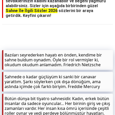
sevdiklerinizin kalbini kazanabilir ve beğeni yağmuru
alabilirsiniz. Sizler için aşağıda birbirinden güzel
Sahne İle İlgili Sözler 2026
sözlerini bir araya
getirdik. Keyfini çıkarın!
Bazıları seyrederken hayatı en önden, kendime bir
sahne buldum oynadım. Öyle bir rol vermişler ki,
okudum okudum anlamadım. Friedrich Nietzsche
Sahnede o kadar güçlüyüm ki sanki bir canavar
yarattım. Şarkı söylerken çok dışa dönüğüm, ama
aslında içimde çok farklı biriyim. Freddie Mercury
Bütün dünya bit tiyatro sahnesidir. Kadın, erkek bütün
insanlar da sadece oyuncular… Her birinin giriş ve çıkış
zamanları vardır. Her insan kısa ömrü içerisinde çeşitli
roller oynar ve yedi perdeye bölünmüştür hayatları.