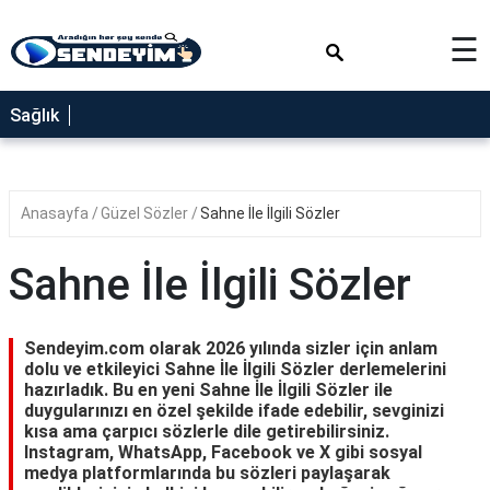
×
☰
SAĞLIK
Sağlık
NEDİR
FAYDALARI
Anasayfa
Güzel Sözler
Sahne İle İlgili Sözler
YEMEK
TARİFLERİ
Sahne İle İlgili Sözler
RÜYA
TABİRLERİ
Sendeyim.com olarak 2026 yılında sizler için anlam
GEZİLECEK
dolu ve etkileyici Sahne İle İlgili Sözler derlemelerini
YERLER
hazırladık. Bu en yeni Sahne İle İlgili Sözler ile
duygularınızı en özel şekilde ifade edebilir, sevginizi
BLOG
kısa ama çarpıcı sözlerle dile getirebilirsiniz.
Instagram, WhatsApp, Facebook ve X gibi sosyal
medya platformlarında bu sözleri paylaşarak