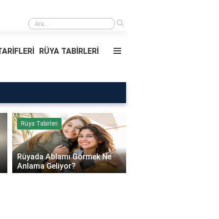
›
Rüyada Ablamı Görmek Ne Anlama Geliyor?
ARİFLERİ
RÜYA TABİRLERİ
Rüya Tabirleri
Sağlık
Rüyada Ablamı Görmek Ne
Bebeklerde Mantar Ned
Anlama Geliyor?
Olur?