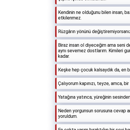
Kendinin ne olduğunu bilen insan, ba
etkilenmez.
Rüzgârın yönünü değiştiremiyorsanız, 
Biraz insan ol diyeceğim ama seni 
aynı sevemez dostlarım. Kimileri gur
kadar.
Keşke hep çocuk kalsaydık da, en bü
Çalıyorum kapınızı, teyze, amca, bir
Yatağına yatınca; yüreğinin sesinden
Neden yorgunsun sorusuna cevap a
yoruldum.
En çokta yarım bıraktığın bir şeyi 