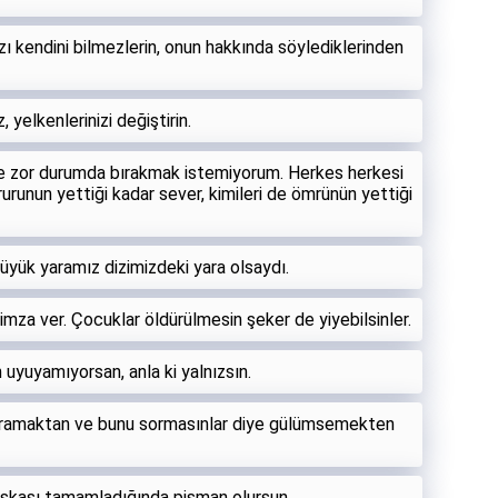
zı kendini bilmezlerin, onun hakkında söylediklerinden
yelkenlerinizi değiştirin.
de zor durumda bırakmak istemiyorum. Herkes herkesi
urunun yettiği kadar sever, kimileri de ömrünün yettiği
yük yaramız dizimizdeki yara olsaydı.
 imza ver. Çocuklar öldürülmesin şeker de yiyebilsinler.
 uyuyamıyorsan, anla ki yalnızsın.
ramaktan ve bunu sormasınlar diye gülümsemekten
başkası tamamladığında pişman olursun.