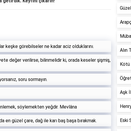
 getirdik. Keyfini çıkarın!
Güzel
Arapç
Müba
 keşke görebilseler ne kadar aciz olduklarını.
Alın T
te değer verilirse, bilinmelidir ki, orada keseler şişmiş,
Kötü 
Öğre
yorsanız, soru sormayın.
Aşk İ
Henry
inlemek, söylemekten yeğdir. Mevlâna
Eski 
da en güzel çare, dağ ile karı baş başa bırakmak.