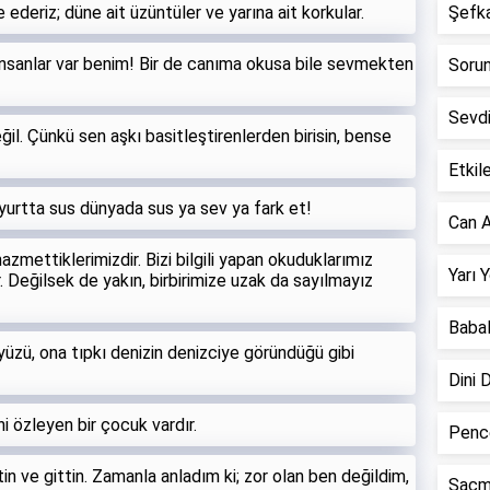
de ederiz; düne ait üzüntüler ve yarına ait korkular.
Şefkat
nsanlar var benim! Bir de canıma okusa bile sevmekten
Sorun 
Sevd
l. Çünkü sen aşkı basitleştirenlerden birisin, bense
Etkile
yurtta sus dünyada sus ya sev ya fark et!
Can A
hazmettiklerimizdir. Bizi bilgili yapan okuduklarımız
Yarı 
r. Değilsek de yakın, birbirimize uzak da sayılmayız
Babal
 yüzü, ona tıpkı denizin denizciye göründüğü gibi
Dini 
i özleyen bir çocuk vardır.
Pence
tin ve gittin. Zamanla anladım ki; zor olan ben değildim,
Saçm