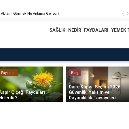
‹
 Ablamı Görmek Ne Anlama Geliyor?
SAĞLIK
NEDİR
FAYDALARI
YEMEK T
Faydaları
Blog
Daire Kapısı Seçimi 2026:
Aspir Çiçeği Faydaları
Güvenlik, Yalıtım ve
Nelerdir?
Dayanıklılık Tavsiyeleri..