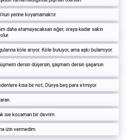
 o’nun yerine koyamamaktır.
adım daha atamayacaksan eğer; oraya kadar sakın
olur.
ularına köle arıyor. Köle buluyor, ama aşkı bulamıyor.
 Düşmem dersin düşersin, şaşmam dersin şaşarsın.
edenlere kısa bir not; Dünya beş para etmiyor.
yaran.
k ise kocaman bir devrim.
na izin vermedim.