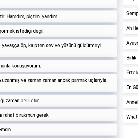
Semp
ir: Hamdım, piştim, yandım.
Ah İle
 görmek istediği değil.
Ayaso
et, yavaşça öp, kalpten sev ve yüzünü güldürmeyi
Birlik
onunla konuşuyorum.
Ertel
irine uzanmış ve zaman zaman ancak parmak uçlarıyla
En Gü
ığı zaman belli olur.
Annel
ı rahat bırakman gerek.
Whats
emsin.