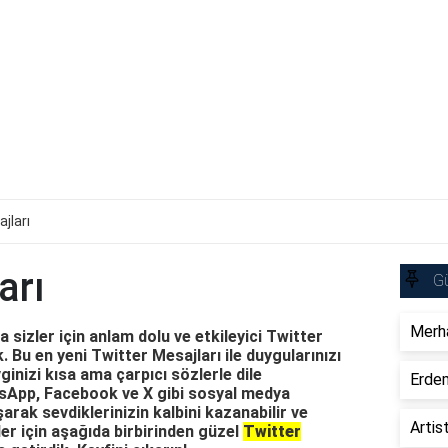
jları
arı
Gü
Merha
sizler için anlam dolu ve etkileyici Twitter
. Bu en yeni Twitter Mesajları ile duygularınızı
vginizi kısa ama çarpıcı sözlerle dile
Erdem
atsApp, Facebook ve X gibi sosyal medya
arak sevdiklerinizin kalbini kazanabilir ve
Artis
ler için aşağıda birbirinden güzel
Twitter