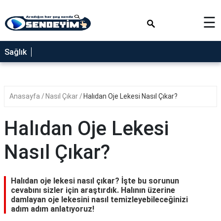
×
☰
SAĞLIK
Sağlık
NEDİR
FAYDALARI
Anasayfa
Nasıl Çıkar
Halıdan Oje Lekesi Nasıl Çıkar?
YEMEK
TARİFLERİ
Halıdan Oje Lekesi
RÜYA
TABİRLERİ
Nasıl Çıkar?
GEZİLECEK
YERLER
Halıdan oje lekesi nasıl çıkar? İşte bu sorunun
BLOG
cevabını sizler için araştırdık. Halının üzerine
damlayan oje lekesini nasıl temizleyebileceğinizi
adım adım anlatıyoruz!