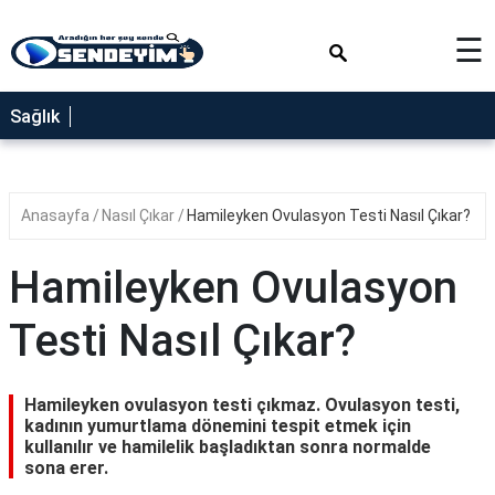
×
☰
SAĞLIK
Sağlık
NEDİR
FAYDALARI
Anasayfa
Nasıl Çıkar
Hamileyken Ovulasyon Testi Nasıl Çıkar?
YEMEK
TARİFLERİ
Hamileyken Ovulasyon
RÜYA
TABİRLERİ
Testi Nasıl Çıkar?
GEZİLECEK
YERLER
Hamileyken ovulasyon testi çıkmaz. Ovulasyon testi,
BLOG
kadının yumurtlama dönemini tespit etmek için
kullanılır ve hamilelik başladıktan sonra normalde
sona erer.