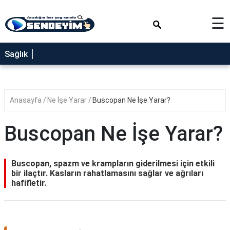
×
☰
SAĞLIK
Sağlık
NEDİR
FAYDALARI
Anasayfa
Ne İşe Yarar
Buscopan Ne İşe Yarar?
YEMEK
TARİFLERİ
Buscopan Ne İşe Yarar?
RÜYA
TABİRLERİ
Buscopan, spazm ve krampların giderilmesi için etkili
GEZİLECEK
bir ilaçtır. Kasların rahatlamasını sağlar ve ağrıları
YERLER
hafifletir.
BLOG