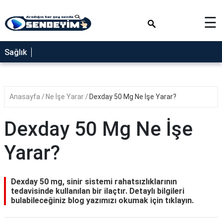
×
☰
SAĞLIK
Sağlık
NEDİR
FAYDALARI
Anasayfa
Ne İşe Yarar
Dexday 50 Mg Ne İşe Yarar?
YEMEK
TARİFLERİ
Dexday 50 Mg Ne İşe
RÜYA
TABİRLERİ
Yarar?
GEZİLECEK
YERLER
Dexday 50 mg, sinir sistemi rahatsızlıklarının
BLOG
tedavisinde kullanılan bir ilaçtır. Detaylı bilgileri
bulabileceğiniz blog yazımızı okumak için tıklayın.