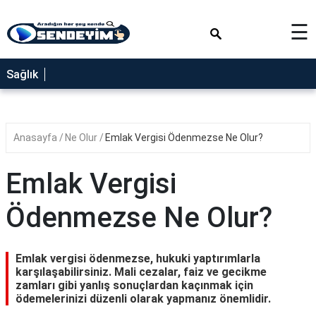
×
☰
SAĞLIK
Sağlık
NEDİR
FAYDALARI
Anasayfa
Ne Olur
Emlak Vergisi Ödenmezse Ne Olur?
YEMEK
TARİFLERİ
Emlak Vergisi
RÜYA
TABİRLERİ
Ödenmezse Ne Olur?
GEZİLECEK
YERLER
Emlak vergisi ödenmezse, hukuki yaptırımlarla
BLOG
karşılaşabilirsiniz. Mali cezalar, faiz ve gecikme
zamları gibi yanlış sonuçlardan kaçınmak için
ödemelerinizi düzenli olarak yapmanız önemlidir.