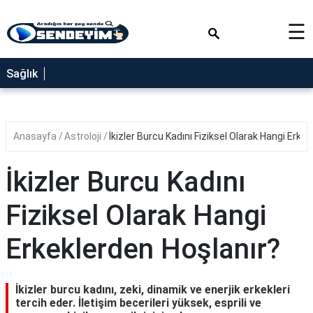
×
☰
SAĞLIK
Sağlık
NEDİR
FAYDALARI
Anasayfa
Astroloji
İkizler Burcu Kadını Fiziksel Olarak Hangi Erke
YEMEK
TARİFLERİ
İkizler Burcu Kadını
RÜYA
TABİRLERİ
Fiziksel Olarak Hangi
GEZİLECEK
Erkeklerden Hoşlanır?
YERLER
BLOG
İkizler burcu kadını, zeki, dinamik ve enerjik erkekleri
tercih eder. İletişim becerileri yüksek, esprili ve