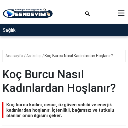
×
☰
SAĞLIK
Sağlık
NEDİR
FAYDALARI
Anasayfa
Astroloji
Koç Burcu Nasıl Kadınlardan Hoşlanır?
YEMEK
TARİFLERİ
Koç Burcu Nasıl
RÜYA
TABİRLERİ
Kadınlardan Hoşlanır?
GEZİLECEK
YERLER
Koç burcu kadını, cesur, özgüven sahibi ve enerjik
BLOG
kadınlardan hoşlanır. İçtenlikli, bağımsız ve tutkulu
olanlar onun ilgisini çeker.