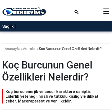
×
☰
SAĞLIK
Sağlık
NEDİR
FAYDALARI
Anasayfa
Astroloji
Koç Burcunun Genel Özellikleri Nelerdir?
YEMEK
TARİFLERİ
Koç Burcunun Genel
RÜYA
TABİRLERİ
Özellikleri Nelerdir?
GEZİLECEK
YERLER
Koç burcu enerjik ve cesur karaktere sahiptir.
BLOG
Liderlik yeteneği, hırslı ve tutkulu kişiliğiyle dikkat
çeker. Maceraperest ve yenilikçidir.