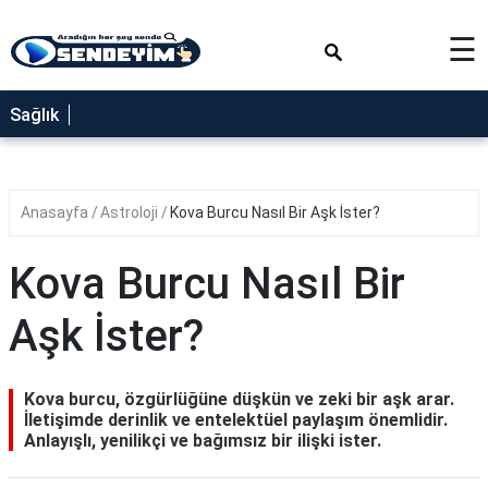
×
☰
SAĞLIK
Sağlık
NEDİR
FAYDALARI
Anasayfa
Astroloji
Kova Burcu Nasıl Bir Aşk İster?
YEMEK
TARİFLERİ
Kova Burcu Nasıl Bir
RÜYA
TABİRLERİ
Aşk İster?
GEZİLECEK
YERLER
Kova burcu, özgürlüğüne düşkün ve zeki bir aşk arar.
BLOG
İletişimde derinlik ve entelektüel paylaşım önemlidir.
Anlayışlı, yenilikçi ve bağımsız bir ilişki ister.