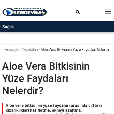
×
☰
SAĞLIK
Sağlık
NEDİR
FAYDALARI
Anasayfa
Faydaları
Aloe Vera Bitkisinin Yüze Faydaları Nelerdir?
YEMEK
TARİFLERİ
Aloe Vera Bitkisinin
RÜYA
TABİRLERİ
Yüze Faydaları
GEZİLECEK
Nelerdir?
YERLER
BLOG
Aloe vera bitkisinin yüze faydaları arasında ciltteki
kızarıklıkları hafifletme, akneyi azaltma,